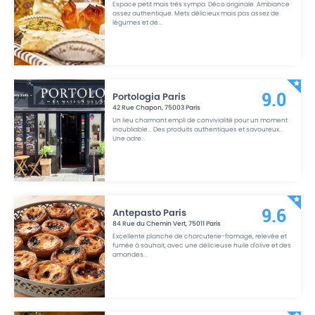
Espace petit mais très sympa. Déco originale. Ambiance
assez authentique. Mets délicieux mais pas assez de
légumes et de
...
Portologia Paris
9.0
42 Rue Chapon
,
75003
Paris
Un lieu charmant empli de convivialité pour un moment
inoubliable... Des produits authentiques et savoureux...
Une adre
...
Antepasto Paris
9.6
84 Rue du Chemin Vert
,
75011
Paris
Excellente planche de charcuterie-fromage, relevée et
fumée à souhait, avec une délicieuse huile d'olive et des
amandes
...