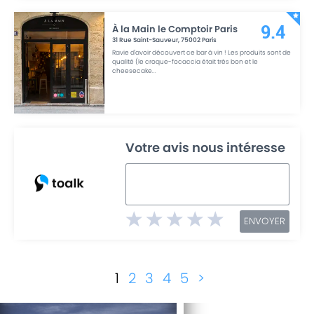
À la Main le Comptoir Paris
9.4
31 Rue Saint-Sauveur
,
75002
Paris
Ravie d'avoir découvert ce bar à vin ! Les produits sont de
qualité (le croque-focaccia était très bon et le
cheesecake
...
Votre avis nous intéresse
ENVOYER
1
2
3
4
5
>