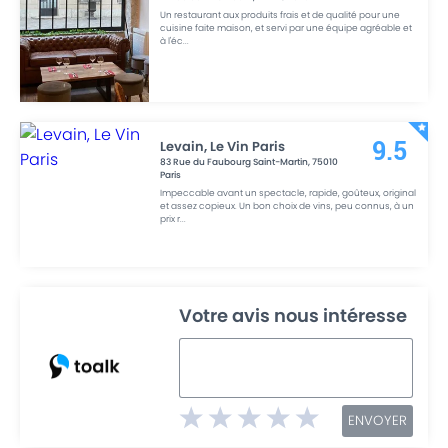
Un restaurant aux produits frais et de qualité pour une
cuisine faite maison, et servi par une équipe agréable et
à l'éc
...
Levain, Le Vin Paris
9.5
83 Rue du Faubourg Saint-Martin
,
75010
Paris
Impeccable avant un spectacle, rapide, goûteux, original
et assez copieux. Un bon choix de vins, peu connus, à un
prix r
...
Votre avis nous intéresse
ENVOYER