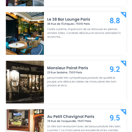
Le 38 Bar Lounge Paris
8.8
38 Rue de l'Échiquier
,
75010
Paris
Cadre sublime, impression de se retrouver en pleines
années folles. Cocktails délicieux et service adorable.En
revanche,
...
Monsieur Poirot Paris
9.2
23 Rue Sedaine
,
75011
Paris
personnelle très sympathique,produits de qualité,le
poulpe une délice,les tables de charcuterie très bon
produit.Je reco
...
Au Petit Chavignol Paris
9.5
78 Rue de Tocqueville
,
75017
Paris
Un très bon restaurant avec de beaux produits très bien
cuisinés !! La charcuterie est excellente et les viandes