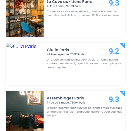
La Cave aux Lions Paris
9.3
41 Rue Rodier
,
75009
Paris
Cadre cosy, service au petit soin, cuisine savoureuse,
avec des produits frais, ça se sent !!!! Nous reviendrons.
...
Giulia Paris
9.2
112 Rue Legendre
,
75017
Paris
Un établissement sympa, plein de vie, un jeune patron
extrêmement dévoué, agréable, joyeux un exemple pour
beaucoup. Les
...
Assemblages Paris
9.3
7 Rue de Birague
,
75004
Paris
Excellent moment dans un très bel endroit mais quelques
améliorations seraient à apporter au menu pour que tout
soit par
...