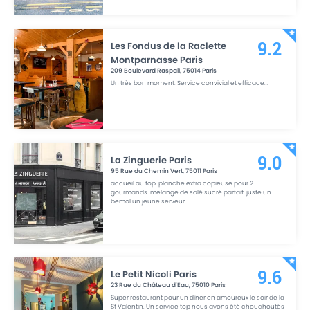
Les Fondus de la Raclette
9.2
Montparnasse Paris
209 Boulevard Raspail
,
75014
Paris
Un très bon moment. Service convivial et efficace
...
La Zinguerie Paris
9.0
95 Rue du Chemin Vert
,
75011
Paris
accueil au top. planche extra copieuse pour 2
gourmands. melange de salé sucré parfait. juste un
bemol un jeune serveur
...
Le Petit Nicoli Paris
9.6
23 Rue du Château d'Eau
,
75010
Paris
Super restaurant pour un dîner en amoureux le soir de la
St Valentin. Un service top nous avons été chouchoutés