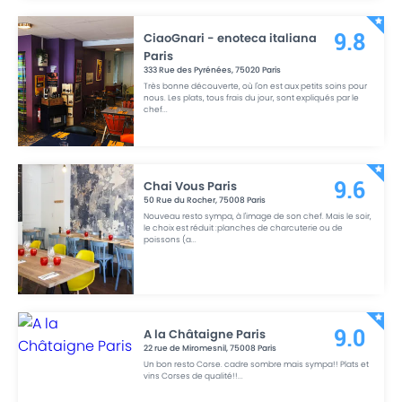
CiaoGnari - enoteca italiana
9.8
Paris
333 Rue des Pyrénées
,
75020
Paris
Très bonne découverte, où l'on est aux petits soins pour
nous. Les plats, tous frais du jour, sont expliqués par le
chef
...
Chai Vous Paris
9.6
50 Rue du Rocher
,
75008
Paris
Nouveau resto sympa, à l'image de son chef. Mais le soir,
le choix est réduit :planches de charcuterie ou de
poissons (a
...
A la Châtaigne Paris
9.0
22 rue de Miromesnil
,
75008
Paris
Un bon resto Corse. cadre sombre mais sympa!! Plats et
vins Corses de qualité!!
...