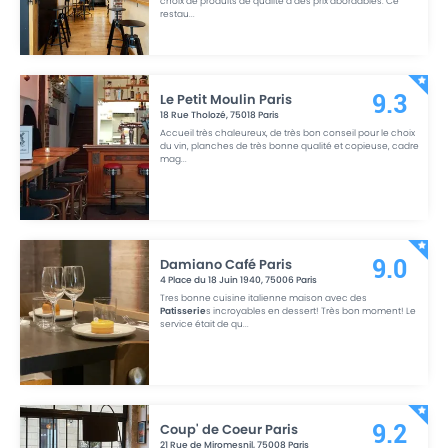
choix de produits de qualité à des prix abordables. Ce
restau
...
Le Petit Moulin Paris
9.3
18 Rue Tholozé
,
75018
Paris
Accueil très chaleureux, de très bon conseil pour le choix
du vin, planches de très bonne qualité et copieuse, cadre
mag
...
Damiano Café Paris
9.0
4 Place du 18 Juin 1940
,
75006
Paris
Tres bonne cuisine italienne maison avec des
Patisserie
s incroyables en dessert! Très bon moment! Le
service était de qu
...
Coup' de Coeur Paris
9.2
21 Rue de Miromesnil
,
75008
Paris