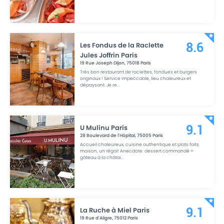
Les Fondus de la Raclette
8.6
Jules Joffrin Paris
19 Rue Joseph Dijon
,
75018
Paris
Très bon restaurant de raclettes, fondues et burgers
originaux ! Service impeccable, lieu chaleureux et
dépaysant. Je re
...
U Mulinu Paris
9.1
28 Boulevard de l'Hôpital
,
75005
Paris
Accueil chaleureux, cuisine authentique et plats faits
maison, un régal! Anecdote: dessert commandé =
gâteau à la châtai
...
La Ruche à Miel Paris
9.1
19 Rue d'Aligre
,
75012
Paris