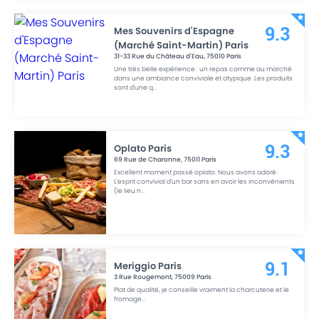
Mes Souvenirs d'Espagne
9.3
(Marché Saint-Martin) Paris
31-33 Rue du Château d'Eau
,
75010
Paris
Une très belle expérience : un repas comme au marché
dans une ambiance conviviale et atypique. Les produits
sont d'une q
...
Oplato Paris
9.3
69 Rue de Charonne
,
75011
Paris
Excellent moment passé oplato. Nous avons adoré :
L'esprit convivial d'un bar sans en avoir les inconvénients
(le lieu n
...
Meriggio Paris
9.1
3 Rue Rougemont
,
75009
Paris
Plat de qualité, je conseille vraiment la charcuterie et le
fromage
...