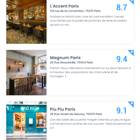
L'Accent Paris
8.7
123 rue de la Convention
,
75015
Paris
Ambiance bistrot avec une accueil excellent. Laissez
vous tenter par la purée de pommes de terre ecrasées
qui est un vra
...
Magnum Paris
9.4
26 Rue Beautreillis
,
75004
Paris
Parfait ! Nous attendons maintenant un ou deux dessert à
la hauteur des propositions de charcuterie et de
fromages :)
...
Piu Piu Paris
9.1
36 Rue Godot de Mauroy
,
75009
Paris
Une très belle découverte malgré l’attente un peu longue
car l’endroit est victime de son succès ! Mais le personnel
a f
...