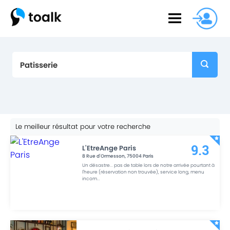
Le meilleur résultat pour votre recherche
L'EtreAnge Paris
9.3
8 Rue d'Ormesson
,
75004
Paris
Un désastre... pas de table lors de notre arrivée pourtant à
l'heure (réservation non trouvée), service long, menu
incom
...