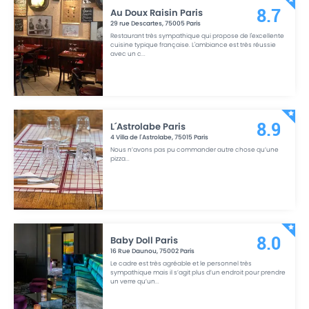
Au Doux Raisin Paris
8.7
29 rue Descartes
,
75005
Paris
Restaurant très sympathique qui propose de l'excellente
cuisine typique française. L'ambiance est très réussie
avec un c
...
L´Astrolabe Paris
8.9
4 Villa de l'Astrolabe
,
75015
Paris
Nous n’avons pas pu commander autre chose qu’une
pizza
...
Baby Doll Paris
8.0
16 Rue Daunou
,
75002
Paris
Le cadre est très agréable et le personnel très
sympathique mais il s’agit plus d’un endroit pour prendre
un verre qu’un
...