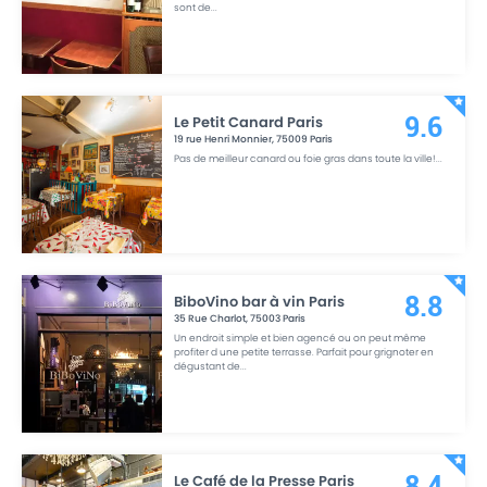
sont de
...
Le Petit Canard Paris
9.6
19 rue Henri Monnier
,
75009
Paris
Pas de meilleur canard ou foie gras dans toute la ville!
...
BiboVino bar à vin Paris
8.8
35 Rue Charlot
,
75003
Paris
Un endroit simple et bien agencé ou on peut même
profiter d une petite terrasse. Parfait pour grignoter en
dégustant de
...
Le Café de la Presse Paris
8.4