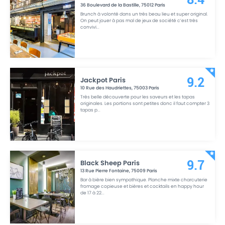
36 Boulevard de la Bastille
,
75012
Paris
Brunch à volonté dans un très beau lieu et super original.
On peut jouer à pas mal de jeux de société c’est très
convivi
...
Jackpot Paris
9.2
10 Rue des Haudriettes
,
75003
Paris
Très belle découverte pour les saveurs et les tapas
originales. Les portions sont petites donc il faut compter 3
tapas p
...
Black Sheep Paris
9.7
13 Rue Pierre Fontaine
,
75009
Paris
Bar à bière bien sympathique. Planche mixte charcuterie
fromage copieuse et bières et cocktails en happy hour
de 17 à 22
...