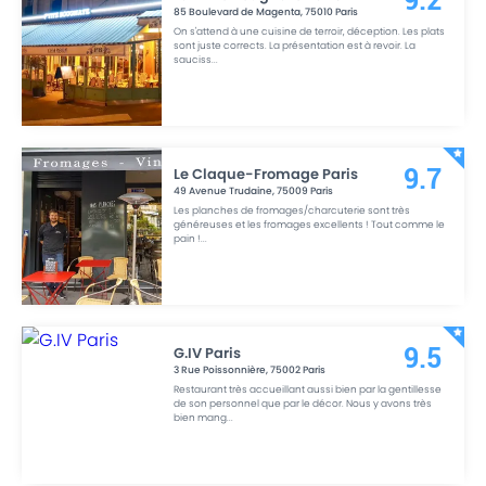
9.2
85 Boulevard de Magenta
,
75010
Paris
On s'attend à une cuisine de terroir, déception. Les plats
sont juste corrects. La présentation est à revoir. La
sauciss
...
Le Claque-Fromage Paris
9.7
49 Avenue Trudaine
,
75009
Paris
Les planches de fromages/charcuterie sont très
généreuses et les fromages excellents ! Tout comme le
pain !
...
G.IV Paris
9.5
3 Rue Poissonnière
,
75002
Paris
Restaurant très accueillant aussi bien par la gentillesse
de son personnel que par le décor. Nous y avons très
bien mang
...