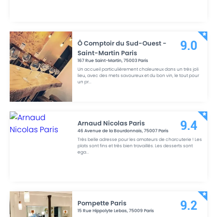
Ô Comptoir du Sud-Ouest -
9.0
Saint-Martin Paris
167 Rue Saint-Martin
,
75003
Paris
Un accueil particulièrement chaleureux dans un très joli
lieu, avec des mets savoureux et du bon vin, le tout pour
un pr
...
Arnaud Nicolas Paris
9.4
46 Avenue de la Bourdonnais
,
75007
Paris
Très belle adresse pour les amateurs de charcuterie ! Les
plats sont fins et très bien travaillés. Les desserts sont
ega
...
Pompette Paris
9.2
15 Rue Hippolyte Lebas
,
75009
Paris