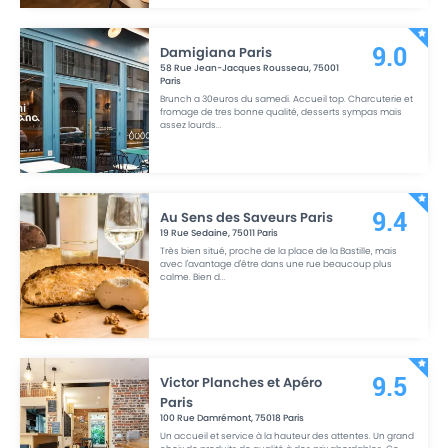
Damigiana Paris
9.0
58 Rue Jean-Jacques Rousseau
,
75001
Paris
Brunch a 30euros du samedi. Accueil top. Charcuterie et
fromage de tres bonne qualité, desserts sympas mais
assez lourds
...
Au Sens des Saveurs Paris
9.4
19 Rue Sedaine
,
75011
Paris
Très bien situé, proche de la place de la Bastille, mais
avec l'avantage d'être dans une rue beaucoup plus
calme. Bien d
...
Victor Planches et Apéro
9.5
Paris
100 Rue Damrémont
,
75018
Paris
Un accueil et service à la hauteur des attentes. Un grand