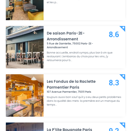
et les p
...
De saison Paris-2E-
8.6
Arrondissement
5 Rue de Damiette
,
75002
Paris-2E-
Arrondissement
Bonne accueille, endroit sympa, plus bar à vin que
restaurant. L'embarras du choix pour les vins, j'y
retournerai pour b
...
Les Fondus de la Raclette
8.3
Parmentier Paris
107 Avenue Parmentier
,
75011
Paris
toujours aussi bon sauf qu'il y a eu deux petits problèmes
dans la qualité des mets :la première est un manque du
temps
...
La P'tite Bougnate Paris