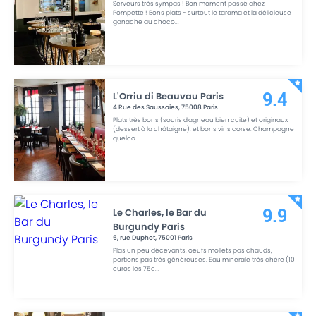
Serveurs très sympas ! Bon moment passé chez
Pompette ! Bons plats - surtout le tarama et la délicieuse
ganache au choco
...
L'Orriu di Beauvau Paris
9.4
4 Rue des Saussaies
,
75008
Paris
Plats très bons (souris d'agneau bien cuite) et originaux
(dessert à la châtaigne), et bons vins corse. Champagne
quelco
...
Le Charles, le Bar du
9.9
Burgundy Paris
6, rue Duphot
,
75001
Paris
Plas un peu décevants, oeufs mollets pas chauds,
portions pas très généreuses. Eau minerale très chère (10
euros les 75c
...