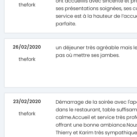
ont accueillis avec sincérité et p
thefork
ses présentations soignées, ses cu
service est à la hauteur de l’accu
parfaite.
26/02/2020
un déjeuner très agréable mais le
pas où mettre ses jambes.
thefork
23/02/2020
Démarrage de la soirée avec l'apér
dans le restaurant, table suffisa
thefork
calme.Accueil et service très pro
offrant une bonne ambiance.Nous 
Thierry et Karim très sympathique