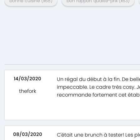
bonne cuisine
(x
68
)
bon rapport qualité-prix
(x
63
)
14/03/2020
Un régal du début à la fin. De bel
impeccable. Le cadre très cosy. Je
thefork
recommande fortement cet établ
08/03/2020
C'était une brunch à tester! Les p