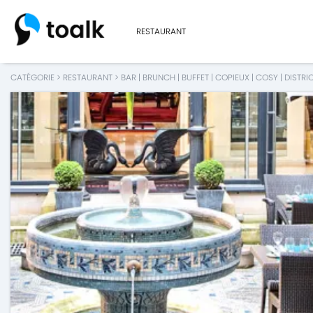
RESTAURANT
CATÉGORIE
>
RESTAURANT
>
BAR
|
BRUNCH
|
BUFFET
|
COPIEUX
|
COSY
|
DISTRI