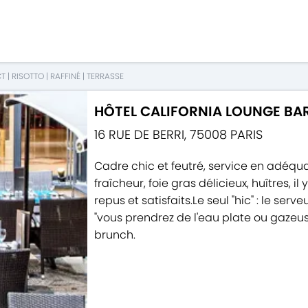
CT
|
RISOTTO
|
RAFFINÉ
|
TERRASSE
HÔTEL CALIFORNIA LOUNGE BAR
16 RUE DE BERRI
,
75008
PARIS
Cadre chic et feutré, service en adéquat
fraîcheur, foie gras délicieux, huîtres, 
repus et satisfaits.Le seul "hic" : le ser
"vous prendrez de l'eau plate ou gazeus
brunch.