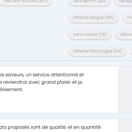
très bon accueil
(x
57
)
seul bémol
(x
21
)
décep
attente longue
(x
10
)
ma
sans saveur
(x
6
)
déce
attente très longue
(x
4
)
les saveurs, un service attentionné et
 reviendrai avec grand plaisir et je
issement.
lats proposés sont de qualité, et en quantité