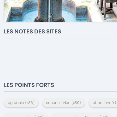
LES NOTES DES SITES
LES POINTS FORTS
agréable
(x
86
)
super service
(x
80
)
attentionné
(