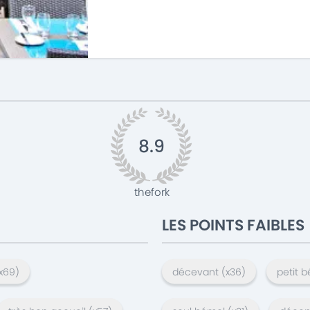
8.9
thefork
LES POINTS FAIBLES
x
69
)
décevant
(x
36
)
petit 