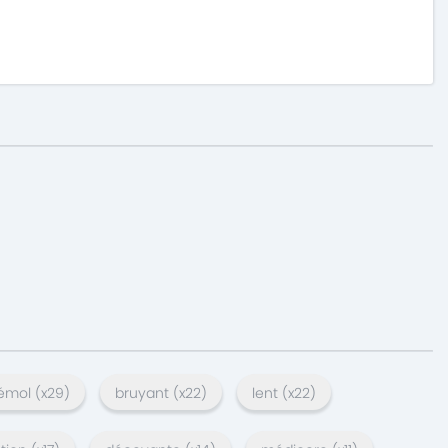
bémol
(x
29
)
bruyant
(x
22
)
lent
(x
22
)