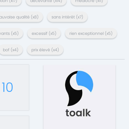
tion
(x
17
)
décevante
(x
14
)
médiocre
(x
11
)
uvaise qualité
(x
8
)
sans intérêt
(x
7
)
vants
(x
5
)
excessif
(x
5
)
rien exceptionnel
(x
5
)
bof
(x
4
)
prix élevé
(x
4
)
10