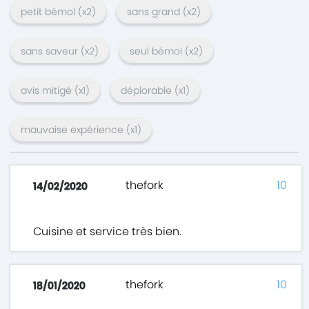
petit bémol
(x
2
)
sans grand
(x
2
)
sans saveur
(x
2
)
seul bémol
(x
2
)
avis mitigé
(x
1
)
déplorable
(x
1
)
mauvaise expérience
(x
1
)
thefork
10
14/02/2020
Cuisine et service très bien.
thefork
10
18/01/2020