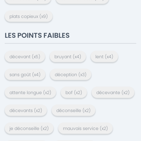
plats copieux
(x
9
)
LES POINTS FAIBLES
décevant
(x
5
)
bruyant
(x
4
)
lent
(x
4
)
sans goût
(x
4
)
déception
(x
3
)
attente longue
(x
2
)
bof
(x
2
)
décevante
(x
2
)
décevants
(x
2
)
déconseille
(x
2
)
je déconseille
(x
2
)
mauvais service
(x
2
)