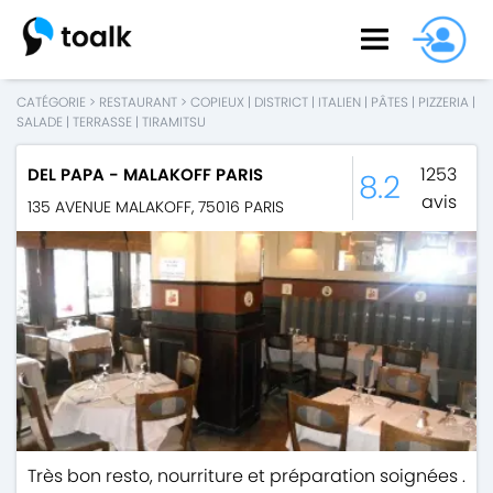
CATÉGORIE
>
RESTAURANT
>
COPIEUX
|
DISTRICT
|
ITALIEN
|
PÂTES
|
PIZZERIA
|
SALADE
|
TERRASSE
|
TIRAMITSU
1253
DEL PAPA - MALAKOFF PARIS
8.2
avis
135 AVENUE MALAKOFF
,
75016
PARIS
Très bon resto, nourriture et préparation soignées .