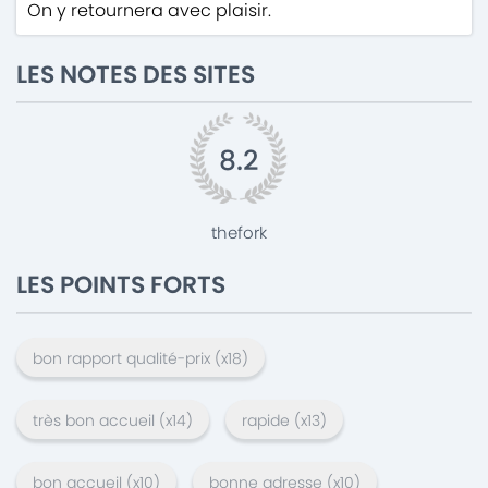
On y retournera avec plaisir.
LES NOTES DES SITES
8.2
thefork
LES POINTS FORTS
bon rapport qualité-prix
(x
18
)
très bon accueil
(x
14
)
rapide
(x
13
)
bon accueil
(x
10
)
bonne adresse
(x
10
)