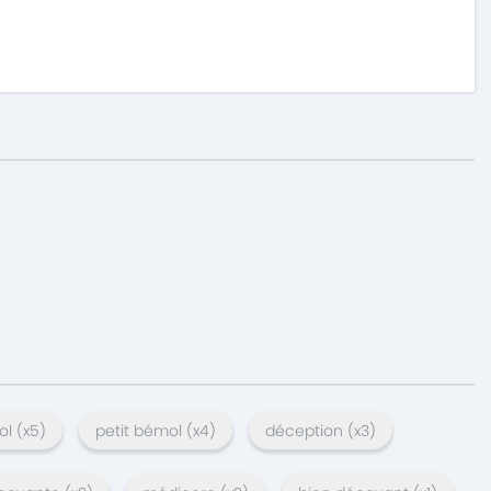
ol
(x
5
)
petit bémol
(x
4
)
déception
(x
3
)