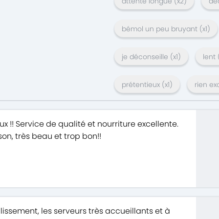
attente longue
(x
2
)
dé
bémol un peu bruyant
(x
1
)
je déconseille
(x
1
)
lent
prétentieux
(x
1
)
rien ex
x !! Service de qualité et nourriture excellente.
on, très beau et trop bon!!
issement, les serveurs très accueillants et à