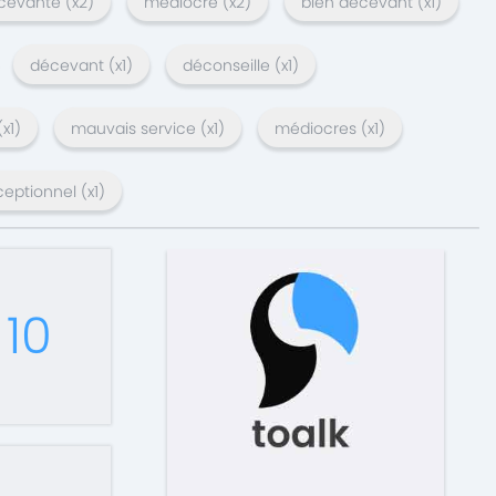
cevante
(x
2
)
médiocre
(x
2
)
bien décevant
(x
1
)
décevant
(x
1
)
déconseille
(x
1
)
(x
1
)
mauvais service
(x
1
)
médiocres
(x
1
)
ceptionnel
(x
1
)
10