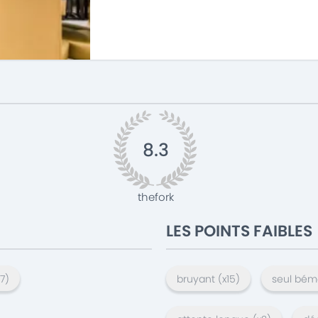
8.3
thefork
LES POINTS FAIBLES
7
)
bruyant
(x
15
)
seul bém