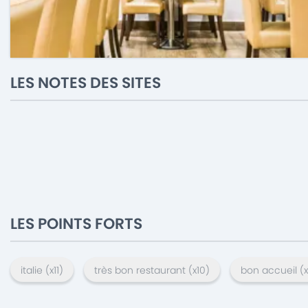
LES NOTES DES SITES
LES POINTS FORTS
italie
(x
11
)
très bon restaurant
(x
10
)
bon accueil
(x