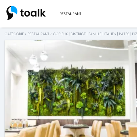
RESTAURANT
CATÉGORIE
>
RESTAURANT
>
COPIEUX
|
DISTRICT
|
FAMILLE
|
ITALIEN
|
PÂTES
|
PI