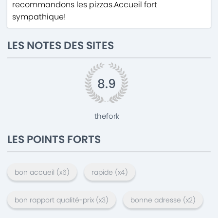
recommandons les pizzas.Accueil fort
sympathique!
LES NOTES DES SITES
8.9
thefork
LES POINTS FORTS
bon accueil
(x
6
)
rapide
(x
4
)
bon rapport qualité-prix
(x
3
)
bonne adresse
(x
2
)