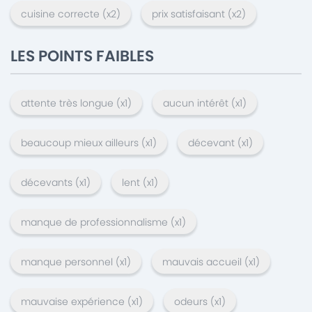
cuisine correcte
(x
2
)
prix satisfaisant
(x
2
)
LES POINTS FAIBLES
attente très longue
(x
1
)
aucun intérêt
(x
1
)
beaucoup mieux ailleurs
(x
1
)
décevant
(x
1
)
décevants
(x
1
)
lent
(x
1
)
manque de professionnalisme
(x
1
)
manque personnel
(x
1
)
mauvais accueil
(x
1
)
mauvaise expérience
(x
1
)
odeurs
(x
1
)