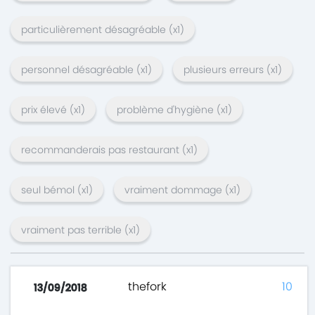
particulièrement désagréable
(x
1
)
personnel désagréable
(x
1
)
plusieurs erreurs
(x
1
)
prix élevé
(x
1
)
problème d'hygiène
(x
1
)
recommanderais pas restaurant
(x
1
)
seul bémol
(x
1
)
vraiment dommage
(x
1
)
vraiment pas terrible
(x
1
)
thefork
10
13/09/2018