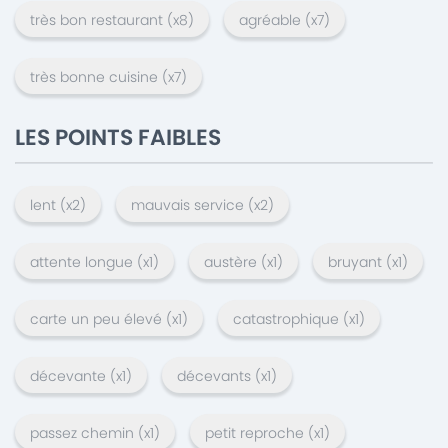
très bon restaurant
(x
8
)
agréable
(x
7
)
très bonne cuisine
(x
7
)
LES POINTS FAIBLES
lent
(x
2
)
mauvais service
(x
2
)
attente longue
(x
1
)
austère
(x
1
)
bruyant
(x
1
)
carte un peu élevé
(x
1
)
catastrophique
(x
1
)
décevante
(x
1
)
décevants
(x
1
)
passez chemin
(x
1
)
petit reproche
(x
1
)