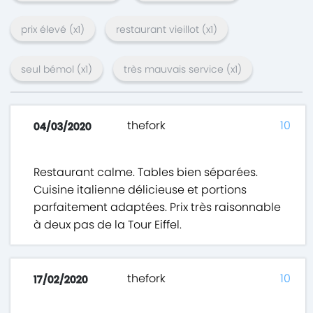
prix élevé
(x
1
)
restaurant vieillot
(x
1
)
seul bémol
(x
1
)
très mauvais service
(x
1
)
thefork
10
04/03/2020
Restaurant calme. Tables bien séparées.
Cuisine italienne délicieuse et portions
parfaitement adaptées. Prix très raisonnable
à deux pas de la Tour Eiffel.
thefork
10
17/02/2020