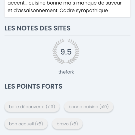
accent... cuisine bonne mais manque de saveur
et d’assaisonnement. Cadre sympathique
LES NOTES DES SITES
9.5
thefork
LES POINTS FORTS
belle découverte
(x
19
)
bonne cuisine
(x
10
)
bon accueil
(x
8
)
bravo
(x
8
)