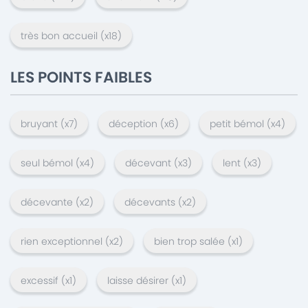
très bon accueil
(x
18
)
LES POINTS FAIBLES
bruyant
(x
7
)
déception
(x
6
)
petit bémol
(x
4
)
seul bémol
(x
4
)
décevant
(x
3
)
lent
(x
3
)
décevante
(x
2
)
décevants
(x
2
)
rien exceptionnel
(x
2
)
bien trop salée
(x
1
)
excessif
(x
1
)
laisse désirer
(x
1
)