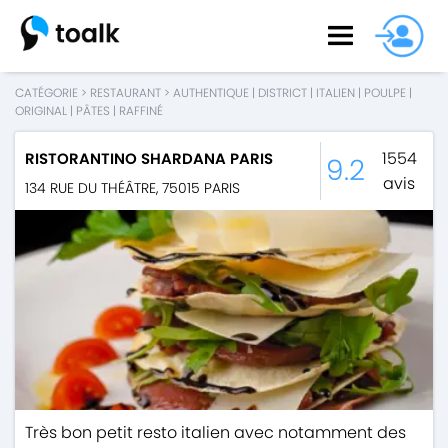
CATÉGORIE
>
RESTAURANT
>
AUTHENTIQUE
|
DISTRICT
|
ITALIEN
|
POULPE
|
ORIGINAL
|
PÂTES
|
RAFFINÉ
1554
RISTORANTINO SHARDANA PARIS
9.2
avis
134 RUE DU THÉÂTRE
,
75015
PARIS
Très bon petit resto italien avec notamment des