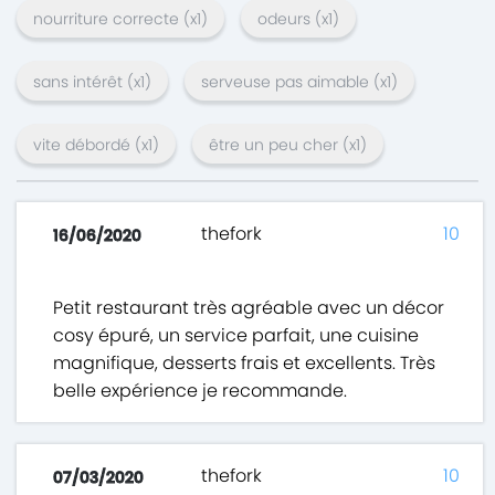
nourriture correcte
(x
1
)
odeurs
(x
1
)
sans intérêt
(x
1
)
serveuse pas aimable
(x
1
)
vite débordé
(x
1
)
être un peu cher
(x
1
)
thefork
10
16/06/2020
Petit restaurant très agréable avec un décor
cosy épuré, un service parfait, une cuisine
magnifique, desserts frais et excellents. Très
belle expérience je recommande.
thefork
10
07/03/2020