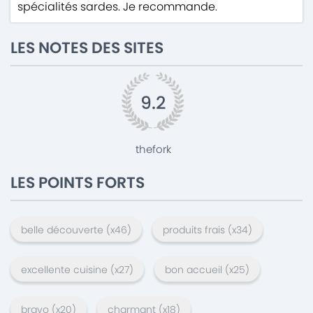
spécialités sardes. Je recommande.
LES NOTES DES SITES
9.2
thefork
LES POINTS FORTS
belle découverte
(x
46
)
produits frais
(x
34
)
excellente cuisine
(x
27
)
bon accueil
(x
25
)
bravo
(x
20
)
charmant
(x
18
)