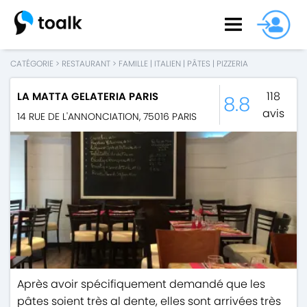
CATÉGORIE
>
RESTAURANT
>
FAMILLE
|
ITALIEN
|
PÂTES
|
PIZZERIA
118
LA MATTA GELATERIA PARIS
8.8
avis
14 RUE DE L'ANNONCIATION
,
75016
PARIS
Après avoir spécifiquement demandé que les
pâtes soient très al dente, elles sont arrivées très