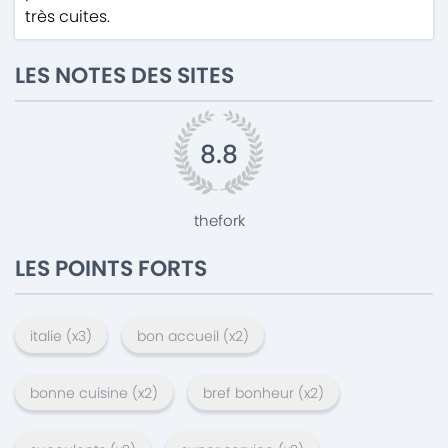
très cuites.
LES NOTES DES SITES
8.8
thefork
LES POINTS FORTS
italie
(x
3
)
bon accueil
(x
2
)
bonne cuisine
(x
2
)
bref bonheur
(x
2
)