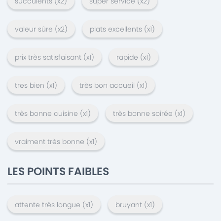
succulents
(x
2
)
super service
(x
2
)
valeur sûre
(x
2
)
plats excellents
(x
1
)
prix très satisfaisant
(x
1
)
rapide
(x
1
)
tres bien
(x
1
)
très bon accueil
(x
1
)
très bonne cuisine
(x
1
)
très bonne soirée
(x
1
)
vraiment très bonne
(x
1
)
LES POINTS FAIBLES
attente très longue
(x
1
)
bruyant
(x
1
)