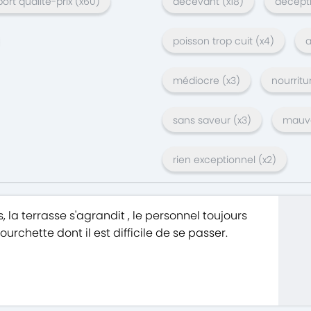
ort qualité-prix
(x
60
)
décevant
(x
18
)
décept
poisson trop cuit
(x
4
)
a
médiocre
(x
3
)
nourritu
sans saveur
(x
3
)
mauva
rien exceptionnel
(x
2
)
 la terrasse s'agrandit , le personnel toujours
urchette dont il est difficile de se passer.