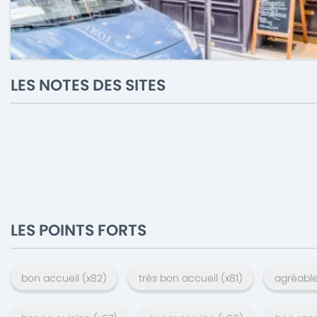
LES NOTES DES SITES
LES POINTS FORTS
bon accueil
(x
82
)
très bon accueil
(x
81
)
agréabl