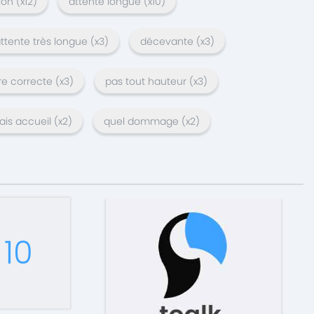
ion
(x
12
)
attente longue
(x
10
)
ttente très longue
(x
3
)
décevante
(x
3
)
re correcte
(x
3
)
pas tout hauteur
(x
3
)
is accueil
(x
2
)
quel dommage
(x
2
)
10