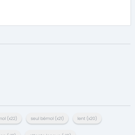
mol
(x
22
)
seul bémol
(x
21
)
lent
(x
20
)