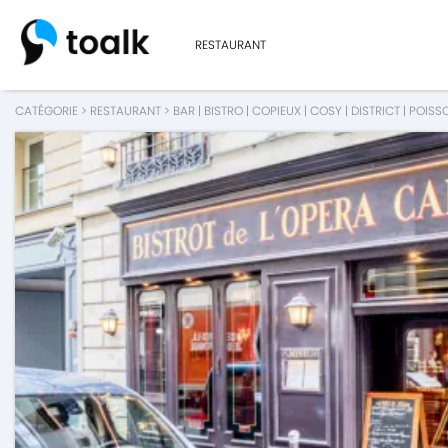
RESTAURANT
CATÉGORIE
>
RESTAURANT
>
BAR
|
BISTRO
|
COPIEUX
|
COSY
|
DISTRICT
|
POISS