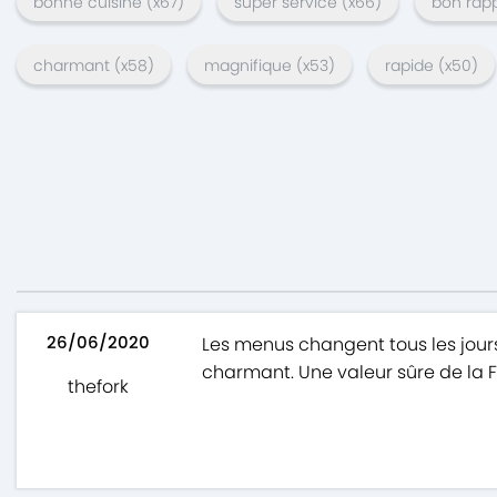
bonne cuisine
(x
67
)
super service
(x
66
)
bon rapp
charmant
(x
58
)
magnifique
(x
53
)
rapide
(x
50
)
26/06/2020
Les menus changent tous les jours,
charmant. Une valeur sûre de la Fo
thefork