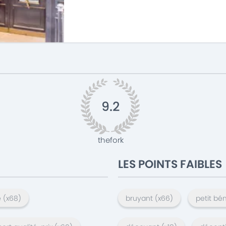
9.2
thefork
LES POINTS FAIBLES
e
(x
68
)
bruyant
(x
66
)
petit bé