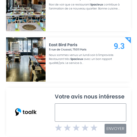
Ravi de voir que ce restaurant
Spacieux
contribue à
l'animation de ce nouveau quartier. Bonne cuisine.
...
East Bird Paris
9.3
5 rue de Crussol
,
75011
Paris
Nous sommes venus un lundi soir à l'improviste.
Restaurant très
Spacieux
avec un bon rapport
qualité/prix. Le service à
...
Votre avis nous intéresse
ENVOYER