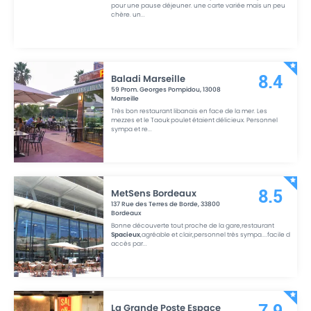
pour une pause déjeuner. une carte variée mais un peu
chère. un
...
Baladi Marseille
8.4
59 Prom. Georges Pompidou
,
13008
Marseille
Très bon restaurant libanais en face de la mer. Les
mezzes et le Taouk poulet étaient délicieux. Personnel
sympa et re
...
MetSens Bordeaux
8.5
137 Rue des Terres de Borde
,
33800
Bordeaux
Bonne découverte tout proche de la gare,restaurant
Spacieux
,agréable et clair,personnel très sympa....facile d
accès par
...
La Grande Poste Espace