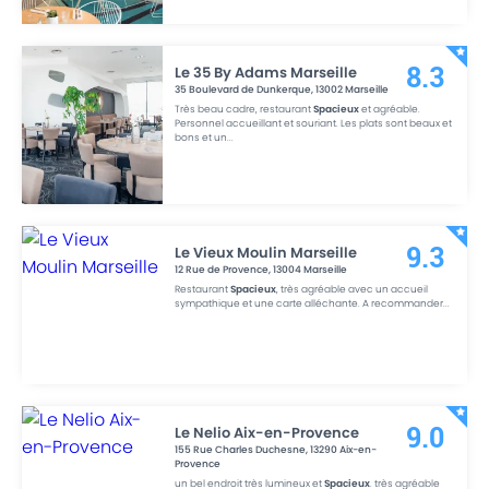
Le 35 By Adams Marseille
8.3
35 Boulevard de Dunkerque
,
13002
Marseille
Très beau cadre, restaurant
Spacieux
et agréable.
Personnel accueillant et souriant. Les plats sont beaux et
bons et un
...
Le Vieux Moulin Marseille
9.3
12 Rue de Provence
,
13004
Marseille
Restaurant
Spacieux
, très agréable avec un accueil
sympathique et une carte alléchante. A recommander
...
Le Nelio Aix-en-Provence
9.0
155 Rue Charles Duchesne
,
13290
Aix-en-
Provence
un bel endroit très lumineux et
Spacieux
. très agréable