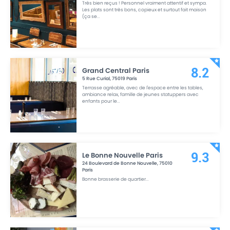
Très bien reçus ! Personnel vraiment attentif et sympa.
Les plats sont très bons, copieux et surtout fait maison
(ça se
...
Grand Central Paris
8.2
5 Rue Curial
,
75019
Paris
Terrasse agréable, avec de l'espace entre les tables,
ambiance relax, famille de jeunes statuppers avec
enfants pour le
...
Le Bonne Nouvelle Paris
9.3
24 Boulevard de Bonne Nouvelle
,
75010
Paris
Bonne brasserie de quartier
...