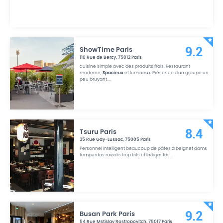
ShowTime Paris
9.2
110 Rue de Bercy
,
75012
Paris
cuisine simple avec des produits frais. Restaurant
moderne,
Spacieux
et lumineux. Présence d'un groupe un
peu bruyant.
...
Tsuru Paris
8.4
35 Rue Gay-Lussac
,
75005
Paris
Personnel intelligent beaucoup de pâtes à beignet dams
tempurdas raviolis trop frits et Indigestes
...
Busan Park Paris
9.2
54 Rue Mstislav Rostropovitch
,
75017
Paris