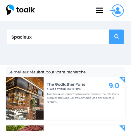
Le meilleur résultat pour votre recherche
The Godfather Paris
9.0
41 Allée Vivaldi
,
75012
Paris
Très beau restaurant italien avec terrasse. De très bons
produits frais Accueil très aimable. Je conseille et je
retourn
...