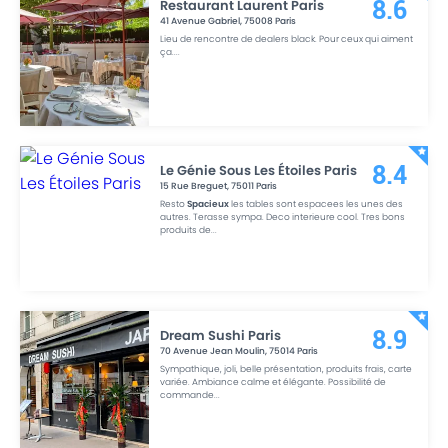
Restaurant Laurent Paris
8.6
41 Avenue Gabriel
,
75008
Paris
Lieu de rencontre de dealers black. Pour ceux qui aiment
ça.
...
Le Génie Sous Les Étoiles Paris
8.4
15 Rue Breguet
,
75011
Paris
Resto
Spacieux
les tables sont espacees les unes des
autres. Terasse sympa. Deco interieure cool. Tres bons
produits de
...
Dream Sushi Paris
8.9
70 Avenue Jean Moulin
,
75014
Paris
Sympathique, joli, belle présentation, produits frais, carte
variée. Ambiance calme et élégante. Possibilité de
commande
...