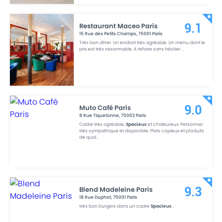
Restaurant Maceo Paris
9.1
15 Rue des Petits Champs
,
75001
Paris
Très bon dîner. Un endroit très agréable. Un menu dont le
prix est très raisonnable. A refaire sans hésiter.
...
Muto Café Paris
9.0
8 Rue Tiquetonne
,
75002
Paris
Cadre très agréable,
Spacieux
et chaleureux. Personnel
très sympathique et disponible. Plats copieux et produits
de qual
...
Blend Madeleine Paris
9.3
18 Rue Duphot
,
75001
Paris
très bon burgers dans un cadre
Spacieux
...