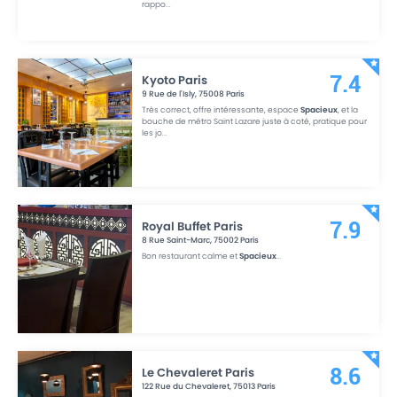
rappo
...
Kyoto Paris
7.4
9 Rue de l'Isly
,
75008
Paris
Très correct, offre intéressante, espace
Spacieux
, et la
bouche de métro Saint Lazare juste à coté, pratique pour
les jo
...
Royal Buffet Paris
7.9
8 Rue Saint-Marc
,
75002
Paris
Bon restaurant calme et
Spacieux
...
Le Chevaleret Paris
8.6
122 Rue du Chevaleret
,
75013
Paris