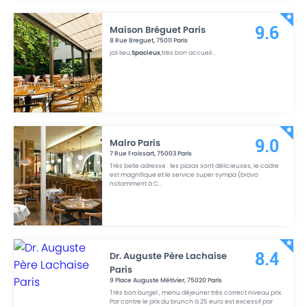
Maison Bréguet Paris
9.6
8 Rue Breguet
,
75011
Paris
joli lieu,
Spacieux
,trés bon accueil
...
Malro Paris
9.0
7 Rue Froissart
,
75003
Paris
Très belle adresse : les pizzas sont délicieuses, le cadre
est magnifique et le service super sympa (bravo
notamment à C
...
Dr. Auguste Père Lachaise
8.4
Paris
9 Place Auguste Métivier
,
75020
Paris
Très bon burgel , menu déjeuner très correct niveau prix.
Par contre le prix du brunch à 25 euro est excessif par