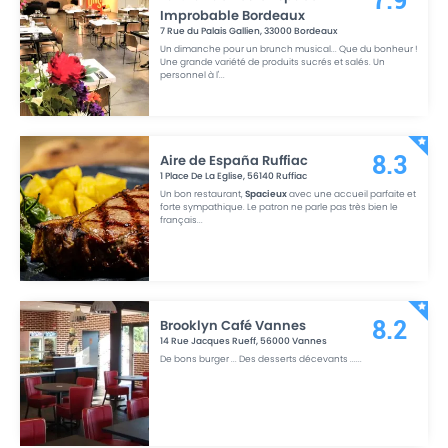
7.9
Improbable Bordeaux
7 Rue du Palais Gallien
,
33000
Bordeaux
Un dimanche pour un brunch musical... Que du bonheur !
Une grande variété de produits sucrés et salés. Un
personnel à l'
...
Aire de España Ruffiac
8.3
1 Place De La Eglise
,
56140
Ruffiac
Un bon restaurant,
Spacieux
avec une accueil parfaite et
forte sympathique. Le patron ne parle pas très bien le
français
...
Brooklyn Café Vannes
8.2
14 Rue Jacques Rueff
,
56000
Vannes
De bons burger ... Des desserts décevants ...
...