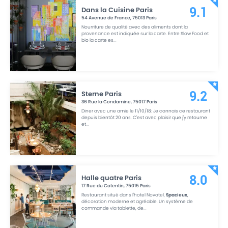
Dans la Cuisine Paris
9.1
54 Avenue de France
,
75013
Paris
Nourriture de qualité avec des aliments dont la
provenance est indiquée sur la carte. Entre Slow Food et
bio la carte es
...
Sterne Paris
9.2
36 Rue la Condamine
,
75017
Paris
Diner avec une amie le 11/10/18: Je connais ce restaurant
depuis bientôt 20 ans. C'est avec plaisir que j'y retourne
et
...
Halle quatre Paris
8.0
17 Rue du Cotentin
,
75015
Paris
Restaurant situé dans l'hotel Novotel,
Spacieux
,
décoration moderne et agréable. Un système de
commande via tablette, de
...