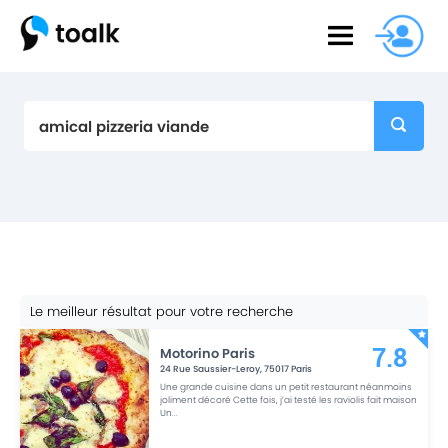
Le meilleur résultat pour votre recherche
Motorino Paris
7.8
24 Rue Saussier-Leroy
,
75017
Paris
Une grande cuisine dans un petit restaurant néanmoins
joliment décoré Cette fois, j’ai testé les raviolis fait maison
Un
...