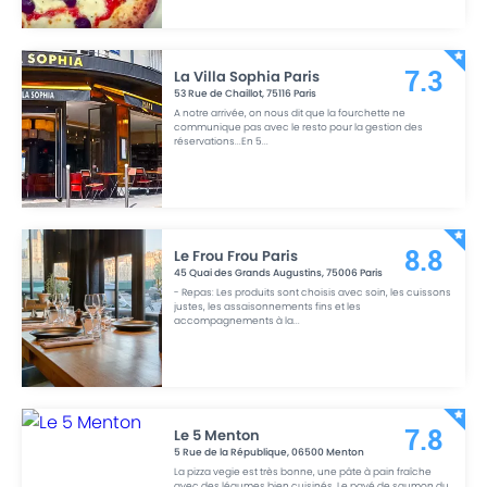
La Villa Sophia Paris
7.3
53 Rue de Chaillot
,
75116
Paris
A notre arrivée, on nous dit que la fourchette ne
communique pas avec le resto pour la gestion des
réservations...En 5
...
Le Frou Frou Paris
8.8
45 Quai des Grands Augustins
,
75006
Paris
- Repas: Les produits sont choisis avec soin, les cuissons
justes, les assaisonnements fins et les
accompagnements à la
...
Le 5 Menton
7.8
5 Rue de la République
,
06500
Menton
La pizza vegie est très bonne, une pâte à pain fraîche
avec des légumes bien cuisinés. Le pavé de saumon du