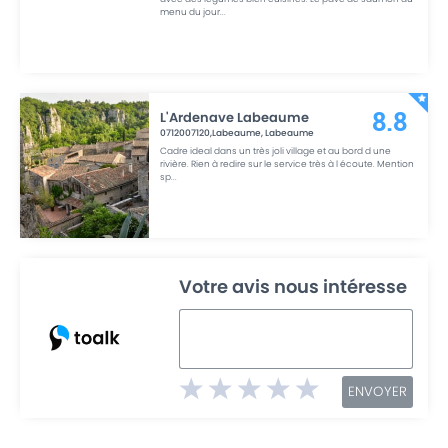
menu du jour
...
L'Ardenave Labeaume
8.8
0712007120,Labeaume
,
Labeaume
Cadre ideal dans un très joli village et au bord d une
rivière. Rien à redire sur le service très à l écoute. Mention
sp
...
Votre avis nous intéresse
ENVOYER