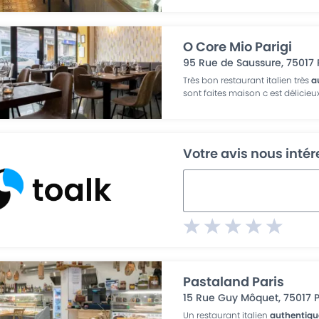
O Core Mio Parigi
95 Rue de Saussure
,
75017
Très bon restaurant italien très
a
sont faites maison c est délicieux
Votre avis nous inté
Pastaland Paris
15 Rue Guy Môquet
,
75017
P
Un restaurant italien
authentiqu