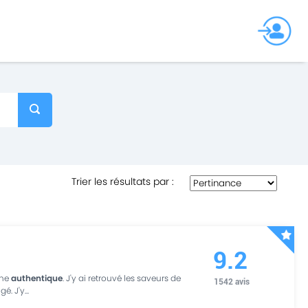
Trier les résultats par
:
9.2
ine
authentique
. J'y ai retrouvé les saveurs de
1542
avis
gé. J'y
...