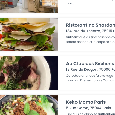
bon
...
Ristorantino Shardan
134 Rue du Théâtre
,
75015
P
authentique
cuisine italienne av
tartare de thon et le carpaccio 
Au Club des Siciliens
18 Rue du Dragon
,
75006
Pa
Ce restaurant nous fait voyager 
pour un dîner en couple.Confo
Keko Momo Paris
5 Rue Caron
,
75004
Paris
Une cuisine chinoise
authentiq