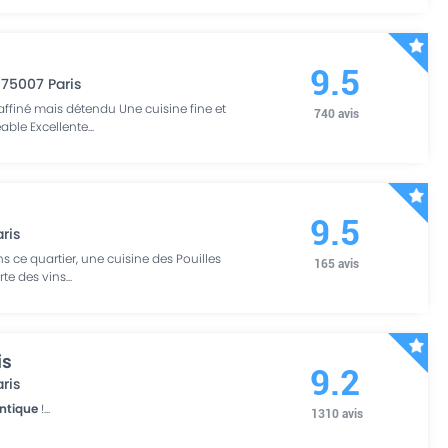
9.5
,
75007
Paris
raffiné mais détendu Une cuisine fine et
740
avis
éable Excellente
...
9.5
aris
 ce quartier, une cuisine des Pouilles
165
avis
arte des vins
...
is
9.2
aris
ntique
!
...
1310
avis