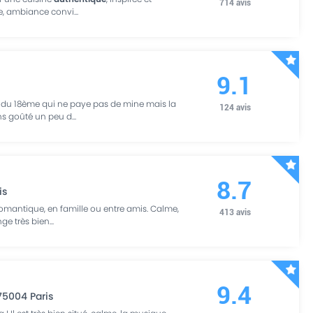
714
avis
ée, ambiance convi
...
9.1
 du 18ème qui ne paye pas de mine mais la
124
avis
ns goûté un peu d
...
8.7
is
romantique, en famille ou entre amis. Calme,
413
avis
ge très bien
...
9.4
75004
Paris