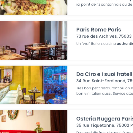
ici point de riz cantonnais ou de
Paris Rome Paris
73 rue des Archives
,
75003
Un "vrai" Italien, cuisine
authenti
Da Ciro e i suoi fratel
34 Rue Saint-Ferdinand
,
75
Très bon petit restaurant où on m
bon vin italien aussi. Service att
Osteria Ruggera Pari
35 rue Tiquetonne
,
75002
P
Des produits frais de qualité po