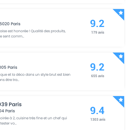
9.2
5020
Paris
raise est honorée ! Qualité des produits,
179
avis
 se sent comm
...
9.2
005
Paris
que et la déco dans un style brut est bien
655
avis
ns être tra
...
039 Paris
9.4
04
Paris
oirée à 2, cuisine très fine et un chef qui
1303
avis
tester vo
...