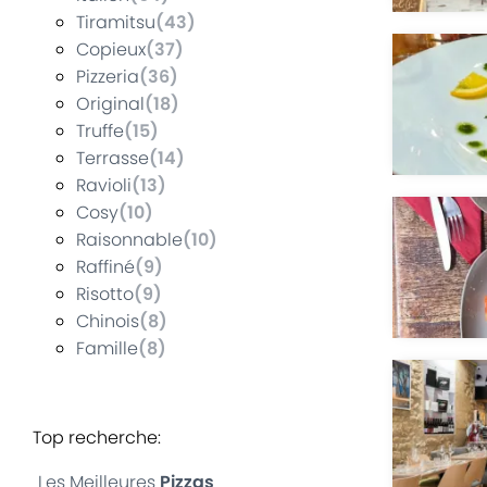
Tiramitsu
(
43
)
Copieux
(
37
)
Pizzeria
(
36
)
Original
(
18
)
Truffe
(
15
)
Terrasse
(
14
)
Ravioli
(
13
)
Cosy
(
10
)
Raisonnable
(
10
)
Raffiné
(
9
)
Risotto
(
9
)
Chinois
(
8
)
Famille
(
8
)
Top recherche
:
Les Meilleures
Pizzas