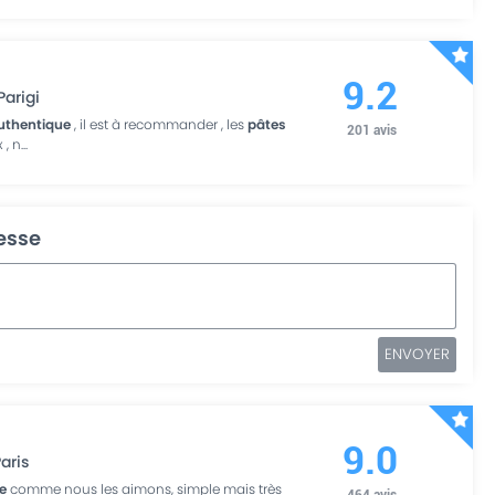
9.2
Parigi
uthentique
, il est à recommander , les
pâtes
201
avis
 , n
...
resse
ENVOYER
9.0
aris
e
comme nous les aimons, simple mais très
464
avis