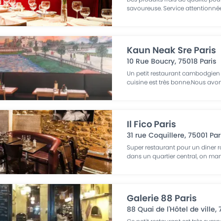
savoureuse. Service attentionn
Kaun Neak Sre Paris
10 Rue Boucry
,
75018
Paris
Un petit restaurant cambodgien
cuisine est très bonne.Nous avo
Il Fico Paris
31 rue Coquillere
,
75001
Par
Super restaurant pour un diner 
dans un quartier central, on man
Galerie 88 Paris
88 Quai de l'Hôtel de ville
,