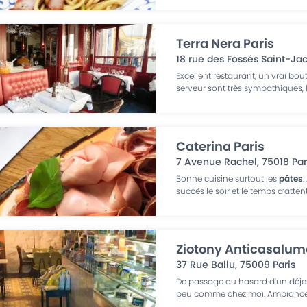
Terra Nera Paris
18 rue des Fossés Saint-Ja
Excellent restaurant, un vrai bout
serveur sont très sympathiques, 
Caterina Paris
7 Avenue Rachel
,
75018
Par
Bonne cuisine surtout les
pâtes
.
succès le soir et le temps d’atten
Ziotony Anticasalume
37 Rue Ballu
,
75009
Paris
De passage au hasard d'un déjeun
peu comme chez moi. Ambiance 