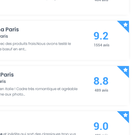
a Paris
9.2
aris
ec des produits frais.Nous avons testé le
1554
avis
de bœuf en ent
...
 Paris
8.8
ris
en Italie ! Cadre très romantique et agréable
489
avis
rme aux photo
...
9.0
ue
et inédite qui sort des classiques trop vus