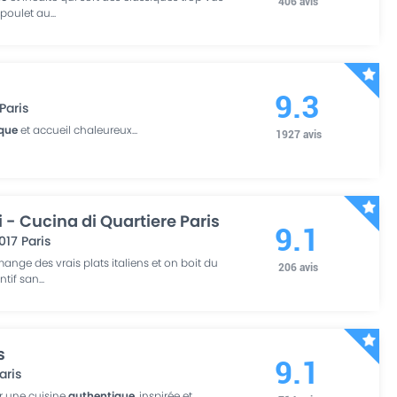
406
avis
 poulet au
...
9.3
Paris
que
et accueil chaleureux
...
1927
avis
li - Cucina di Quartiere Paris
9.1
017
Paris
ange des vrais plats italiens et on boit du
206
avis
entif san
...
s
9.1
aris
ur une cuisine
authentique
, inspirée et