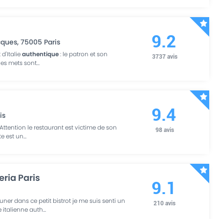
9.2
cques
,
75005
Paris
 d'Italie
authentique
: le patron et son
3737
avis
les mets sont
...
9.4
is
 Attention le restaurant est victime de son
98
avis
te est un
...
ria Paris
9.1
er dans ce petit bistrot je me suis senti un
210
avis
italienne auth
...