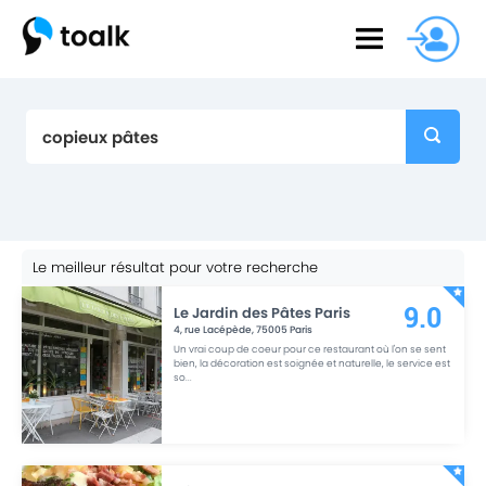
Le meilleur résultat pour votre recherche
Le Jardin des Pâtes Paris
9.0
4, rue Lacépède
,
75005
Paris
Un vrai coup de coeur pour ce restaurant où l'on se sent
bien, la décoration est soignée et naturelle, le service est
so
...