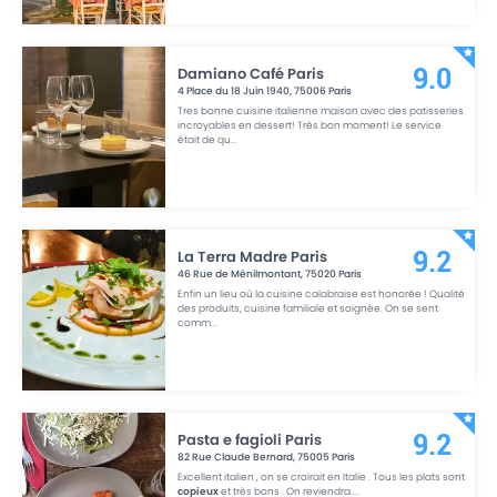
Damiano Café Paris
9.0
4 Place du 18 Juin 1940
,
75006
Paris
Tres bonne cuisine italienne maison avec des patisseries
incroyables en dessert! Très bon moment! Le service
était de qu
...
La Terra Madre Paris
9.2
46 Rue de Ménilmontant
,
75020
Paris
Enfin un lieu où la cuisine calabraise est honorée ! Qualité
des produits, cuisine familiale et soignée. On se sent
comm
...
Pasta e fagioli Paris
9.2
82 Rue Claude Bernard
,
75005
Paris
Excellent italien , on se croirait en Italie . Tous les plats sont
copieux
et très bons . On reviendra.
...