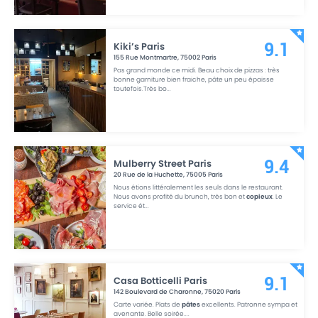
Kiki’s Paris
9.1
155 Rue Montmartre
,
75002
Paris
Pas grand monde ce midi. Beau choix de pizzas : très
bonne garniture bien fraiche, pâte un peu épaisse
toutefois.Très bo
...
Mulberry Street Paris
9.4
20 Rue de la Huchette
,
75005
Paris
Nous étions littéralement les seuls dans le restaurant.
Nous avons profité du brunch, très bon et
copieux
. Le
service ét
...
Casa Botticelli Paris
9.1
142 Boulevard de Charonne
,
75020
Paris
Carte variée. Plats de
pâtes
excellents. Patronne sympa et
avenante. Belle soirée.
...