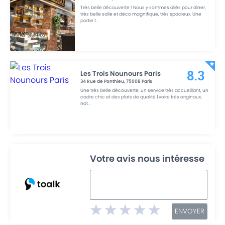
Très belle découverte ! Nous y sommes allés pour dîner,
très belle salle et déco magnifique, très spacieux. Une
partie t
...
Les Trois Nounours Paris
8.3
34 Rue de Ponthieu
,
75008
Paris
Une très belle découverte, un service très accueillant, un
cadre chic et des plats de qualité (voire très originaux,
not
...
Votre avis nous intéresse
ENVOYER