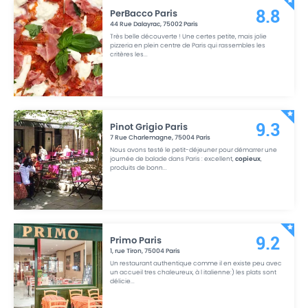
PerBacco Paris
8.8
44 Rue Dalayrac
,
75002
Paris
Très belle découverte ! Une certes petite, mais jolie
pizzeria en plein centre de Paris qui rassembles les
critères les
...
Pinot Grigio Paris
9.3
7 Rue Charlemagne
,
75004
Paris
Nous avons testé le petit-déjeuner pour démarrer une
journée de balade dans Paris : excellent,
copieux
,
produits de bonn
...
Primo Paris
9.2
1, rue Tiron
,
75004
Paris
Un restaurant authentique comme il en existe peu avec
un accueil tres chaleureux, à l italienne:) les plats sont
délicie
...