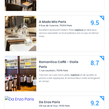
A Modo Mio Paris
9.5
4 Rue de Turenne
,
75004
Paris
Excellent restaurant italien! Plats
copieux
et délicieux,
service adorable! Le bruit extérieur est un peu le bémol
mais
...
Romantica Caffé - Etoile
8.7
Paris
7, rue Lauriston
,
75016
Paris
Tres bon accueil, bons plats,
copieux
et de qualite, la
promo a ete appliquee, le restaurateur a ete arrangeant
en rempl
...
Da Enzo Paris
9.2
129 rue de la Tour
,
75116
Paris