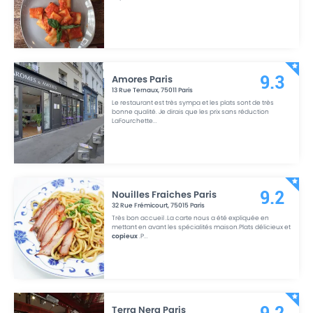
Amores Paris
9.3
13 Rue Ternaux
,
75011
Paris
Le restaurant est très sympa et les plats sont de très
bonne qualité. Je dirais que les prix sans réduction
LaFourchette
...
Nouilles Fraiches Paris
9.2
32 Rue Frémicourt
,
75015
Paris
Très bon accueil .La carte nous a été expliquée en
mettant en avant les spécialités maison.Plats délicieux et
copieux
.P
...
Terra Nera Paris