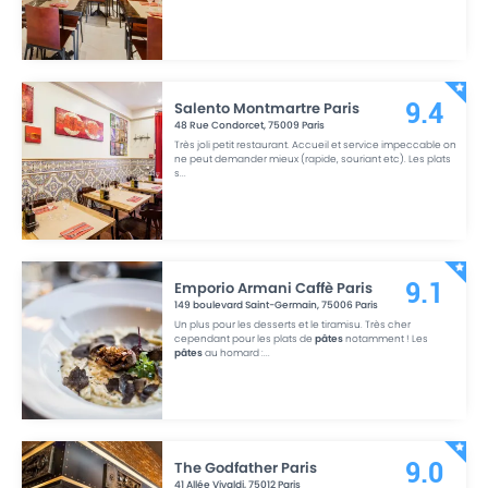
Salento Montmartre Paris
9.4
48 Rue Condorcet
,
75009
Paris
Très joli petit restaurant. Accueil et service impeccable on
ne peut demander mieux (rapide, souriant etc). Les plats
s
...
Emporio Armani Caffè Paris
9.1
149 boulevard Saint-Germain
,
75006
Paris
Un plus pour les desserts et le tiramisu. Très cher
cependant pour les plats de
pâtes
notamment ! Les
pâtes
au homard :
...
The Godfather Paris
9.0
41 Allée Vivaldi
,
75012
Paris