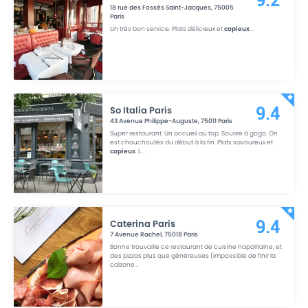
9.2
18 rue des Fossés Saint-Jacques
,
75005
Paris
Un très bon service. Plats délicieux et
copieux
.
...
So Italia Paris
9.4
43 Avenue Philippe-Auguste
,
75011
Paris
Super restaurant. Un accueil au top. Sourire à gogo. On
est chouchoutés du début à la fin. Plats savoureux et
copieux
. L
...
Caterina Paris
9.4
7 Avenue Rachel
,
75018
Paris
Bonne trouvaille ce restaurant de cuisine napolitaine, et
des pizzas plus que généreuses (impossible de finir la
calzone
...