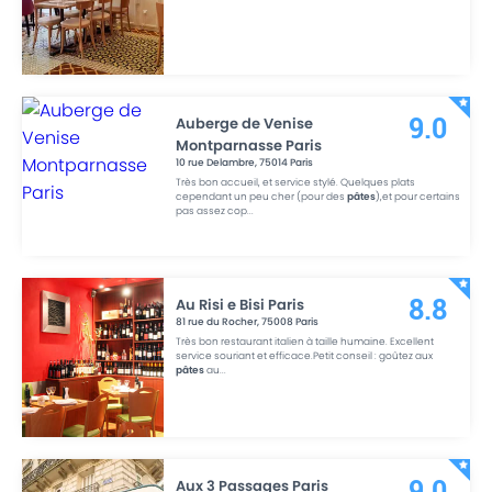
Auberge de Venise
9.0
Montparnasse Paris
10 rue Delambre
,
75014
Paris
Très bon accueil, et service stylé. Quelques plats
cependant un peu cher (pour des
pâtes
),et pour certains
pas assez cop
...
Au Risi e Bisi Paris
8.8
81 rue du Rocher
,
75008
Paris
Très bon restaurant italien à taille humaine. Excellent
service souriant et efficace.Petit conseil : goûtez aux
pâtes
au
...
Aux 3 Passages Paris
9.0