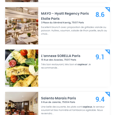
MAYO - Hyatt Regency Paris
8.6
Etoile Paris
3 Place du Général Kœnig
,
75017
Paris
Excellent brunch avec proposition de grillades viande ou
poisson. Huîtres, saumon, salade de thon poelle, œufs au
choix
...
L’annexe SORELLA Paris
9.1
15 Rue des Acacias
,
75017
Paris
Très bon restaurant, très bon et
copieux
! Je
recommande
...
Salento Marais Paris
9.4
6 Rue de Jarente
,
75004
Paris
Une belle decouverte, les plats sont
copieux
, le serveur
souriant et tres honnête et l'ambiance agréable. Nous
reviendro
...