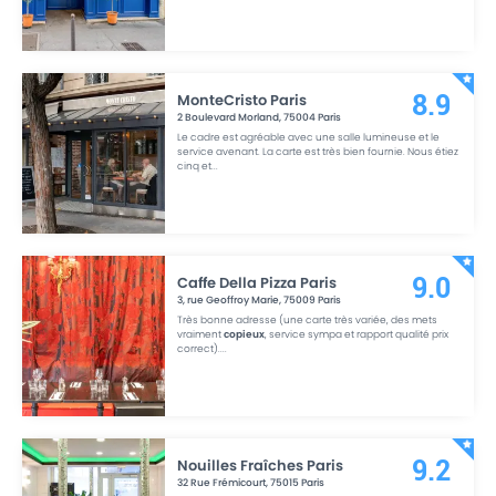
MonteCristo Paris
8.9
2 Boulevard Morland
,
75004
Paris
Le cadre est agréable avec une salle lumineuse et le
service avenant. La carte est très bien fournie. Nous étiez
cinq et
...
Caffe Della Pizza Paris
9.0
3, rue Geoffroy Marie
,
75009
Paris
Très bonne adresse (une carte très variée, des mets
vraiment
copieux
, service sympa et rapport qualité prix
correct).
...
Nouilles Fraîches Paris
9.2
32 Rue Frémicourt
,
75015
Paris