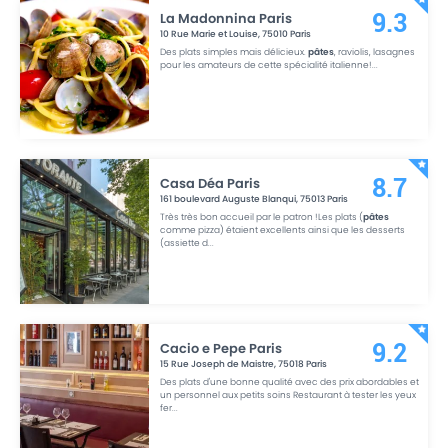
La Madonnina Paris
9.3
10 Rue Marie et Louise
,
75010
Paris
Des plats simples mais délicieux.
pâtes
, raviolis, lasagnes
pour les amateurs de cette spécialité italienne!
...
Casa Déa Paris
8.7
161 boulevard Auguste Blanqui
,
75013
Paris
Très très bon accueil par le patron !Les plats (
pâtes
comme pizza) étaient excellents ainsi que les desserts
(assiette d
...
Cacio e Pepe Paris
9.2
15 Rue Joseph de Maistre
,
75018
Paris
Des plats d'une bonne qualité avec des prix abordables et
un personnel aux petits soins Restaurant à tester les yeux
fer
...