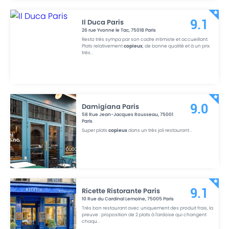
Il Duca Paris
9.1
26 rue Yvonne le Tac
,
75018
Paris
Resto très sympa par son cadre intimiste et accueillant.
Plats relativement
copieux
, de bonne qualité et à un prix
très
...
Damigiana Paris
9.0
58 Rue Jean-Jacques Rousseau
,
75001
Paris
Super plats
copieux
dans un très joli restaurant
...
Ricette Ristorante Paris
9.1
10 Rue du Cardinal Lemoine
,
75005
Paris
Très bon restaurant avec uniquement des produit frais, la
preuve : proposition de 2 plats à l'ardoise qui changent
chaqu
...