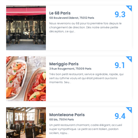
Le 68 Paris
9.3
68 Boulevard Diderot
,
75012
Paris
Nous revenions au 68 pour la première fois depuis le
changement de direction. Dès notre arrivée petite
déception, ce qui
...
Meriggio Paris
9.1
3 Rue Rougemont
,
75009
Paris
Très bon petit restaurant, service agréable, rapide, qui
sert au rythme voulu et qui était présent aux bons
moments. Seu
...
Monteleone Paris
9.4
68 bis
,
75014
Paris
Un petit restaurant charmant, cadre élégant, accueil
super sympathique. Le petit accent italien, pardon
sicilien, rajou
...