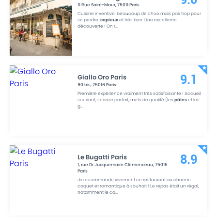
11 Rue Saint-Maur
,
75011
Paris
Cuisine inventive, beaucoup de choix mais pas trop pour
se perdre.
copieux
et très bon. Une excellente
découverte ! On r
...
Giallo Oro Paris
9.1
90 bis
,
75016
Paris
Première expérience vraiment très satisfaisante ! Accueil
souriant, service parfait, mets de qualité (les
pâtes
et les
g
...
Le Bugatti Paris
8.9
1, rue Dr Jacquemaire Clémenceau
,
75015
Paris
Je recommande vivement ce restaurant au charme
coquet et romantique à souhait ! Le repas était un régal,
notamment le ca
...