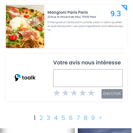
Mangioni Paris Paris
9.3
23 Rue St Vincent de Paul
,
75010
Paris
Il manquait un restaurant comme celui-ci dans quartier,
et quel restaurant ! Les pizza napolitaine sont délicieuses,
l’a
...
Votre avis nous intéresse
ENVOYER
1
2
3
4
5
6
7
8
9
>