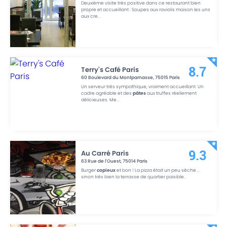
Deuxième visite très positive dans ce restaurant bien
propre et accueillant : Soupes aux raviolis maison les uns
aux cre
...
Terry's Café Paris
8.7
60 Boulevard du Montparnasse
,
75015
Paris
Un serveur très sympathique, vraiment accueillant. Un
cadre agréable et des
pâtes
aux truffes réellement
délicieuses. Me
...
Au Carré Paris
9.3
63 Rue de l'Ouest
,
75014
Paris
Burger
copieux
et bon ! La pizza était un peu sèche ...
sinon très bien la terrasse de quartier paisible
...