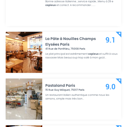
Bonne adresse italienne ; service rapide ; Menu à 29 e
copieux
et correct. A recommander.....
...
La Pâte à Nouilles Champs
9.1
Elysées Paris
41 Rue de Ponthieu
,
75008
Paris
Le plat principal est extrêmement
copieux
et suffit à vous
rassasier.Mais beaucoup trop salé à mon goût
...
Pastaland Paris
9.0
15 Rue Guy Môquet
,
75017
Paris
Un restaurant italien authentique comme nous les
aimons, simple mais très bon
...