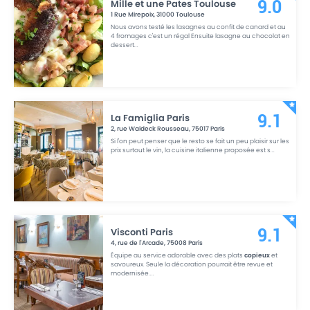
Mille et une Pates Toulouse
9.0
1 Rue Mirepoix
,
31000
Toulouse
Nous avons testé les lasagnes au confit de canard et au
4 fromages c'est un régal Ensuite lasagne au chocolat en
dessert
...
La Famiglia Paris
9.1
2, rue Waldeck Rousseau
,
75017
Paris
Si l'on peut penser que le resto se fait un peu plaisir sur les
prix surtout le vin, la cuisine italienne proposée est s
...
Visconti Paris
9.1
4, rue de l'Arcade
,
75008
Paris
Équipe au service adorable avec des plats
copieux
et
savoureux. Seule la décoration pourrait être revue et
modernisée.
...