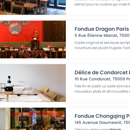
bémol pour la cuisine qui n'est 
Fondue Dragon Paris
5 Rue Étienne Marcel
,
7500
Cadre original et serveuse sympa
nourriture est plutôt frugale. Fa
Délice de Condorcet 
10 Rue Condorcet
,
75009
P
Très fin et subtil. La carte donne
nouveaux plats et de nouvelles 
Fondue Chongqing P
145 Avenue Daumesnil
,
75
Très bon restaurant
chinois
...