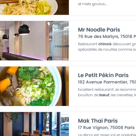
et mets goutus.
...
Mr Noodle Paris
76 Rue des Martyrs
,
75018
P
Restaurant
chinois
découvert grâ
spécialités de nouilles comme s
Le Petit Pékin Paris
162 Avenue Parmentier
,
75
Excellent restaurant! Je recomm
bouillon de
bœuf
, les crevettes, 
Mak Thai Paris
17 Rue Vignon
,
75008
Paris
Le décor est assez joli et agréabl