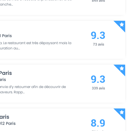
849
avis
franche
...
9.3
1
Paris
. Le restaurant est très dépaysant mais la
73
avis
cturation au
...
Paris
9.3
aris
 envie d’y retourner afin de découvrir de
339
avis
saveurs. Rapp
...
aris
8.9
012
Paris