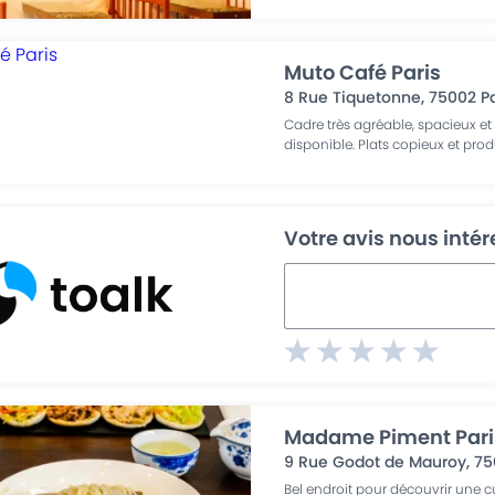
Muto Café Paris
8 Rue Tiquetonne
,
75002
P
Cadre très agréable, spacieux et
disponible. Plats copieux et prod
Votre avis nous inté
Madame Piment Pari
9 Rue Godot de Mauroy
,
75
Bel endroit pour découvrir une c