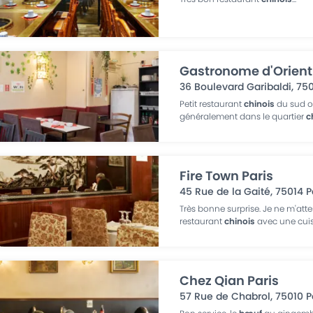
Gastronome d'Orient
36 Boulevard Garibaldi
,
75
Petit restaurant
chinois
du sud ou
généralement dans le quartier
c
Fire Town Paris
45 Rue de la Gaité
,
75014
P
Très bonne surprise. Je ne m'atte
restaurant
chinois
avec une cuis
Chez Qian Paris
57 Rue de Chabrol
,
75010
P