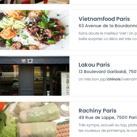
Vietnamfood Paris
63 Avenue de la Bourdonn
Sans doute le meilleur Viet ! Un 
belle surprise. La déco est très c
Lakou Paris
13 Boulevard Garibaldi
,
750
Un très bon jap/
chinois
/vietnam
Rachiny Paris
49 Rue de Lappe
,
75011
Pari
Très sympa, accueil au top, plats
les rouleaux de printemps, le cur