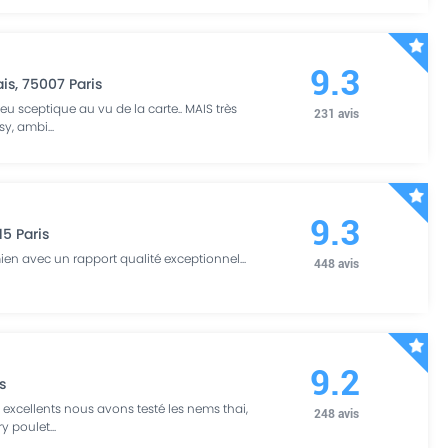
9.3
ais
,
75007
Paris
peu sceptique au vu de la carte.. MAIS très
231
avis
osy, ambi
...
9.3
15
Paris
ien avec un rapport qualité exceptionnel
...
448
avis
9.2
s
 excellents nous avons testé les nems thai,
248
avis
ry poulet
...