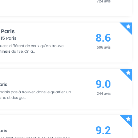
724
avis
 Paris
8.6
015
Paris
est, différent de ceux qu'on trouve
506
avis
hinois
du 13e. On a
...
9.0
aris
ndais pas à trouver, dans le quartier, un
244
avis
ine et des go
...
9.2
aris