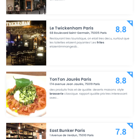
Le Twickenham Paris
8.8
68 Boulevard Saint-Germain
,
75005
Paris
Restaurant tres touristique, on etait tres decu, surtout que
les toilettes etaient payantes! Les
frites
etaientimmangeab
...
TonTon Jaurès Paris
8.8
174 avenue Jean Jaurès
,
75019
Paris
des produits frais et de qualite. deserts maisons. style
brasserie
classique. rapport qualite prix tres interessant
avec
...
East Bunker Paris
7.8
1 Avenue de Verdun
,
75010
Paris