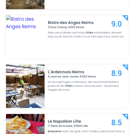
Bistro des Anges Reims
9.0
12 Rue Chanzy
,
51100
Reims
Plats servis tièdes voir froids,
frites
industrielles, dessert
trop sucré. Service correct si ce n'est que nous avons dû
...
L'Ardennais Reims
8.9
9, avenue Jean Jaurès
,
51100
Reims
Un accueil hyper chaleureux, des recommandations
justes et des
frites
maison savoureuses ! J'ai pris leur
magret de cana
...
Le Napoléon Lille
8.5
17 Place de la Gare
,
59800
Lille
brasserie
basic de gare, sans chaleur, personnel froid, la