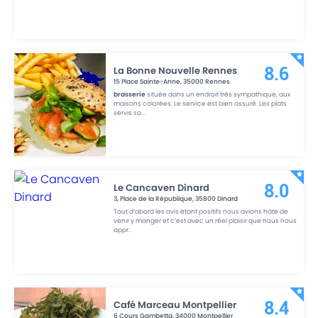
La Bonne Nouvelle Rennes
8.6
15 Place Sainte-Anne
,
35000
Rennes
brasserie
située dans un endroit très sympathique, aux
maisons colorées. Le service est bien assuré. Les plats
servis so
...
Le Cancaven Dinard
8.0
3, Place de la République
,
35800
Dinard
Tout d’abord les avis étant positifs nous avions hâte de
venir y manger et c’est avec un réel plaisir que nous nous
appr
...
Café Marceau Montpellier
8.4
6 Cours Gambetta
,
34000
Montpellier