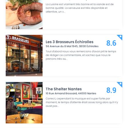
La cuisine est vraiment très bonne et la viande est de
bonne qualité. La serveuse est très disponible et
attentive, un v
...
Les 3 Brasseurs Échirolles
8.6
56 Avenue du 8 Mai 1945
,
38130
Échirolles
Tout d'abord nous vous remercions d'avoir prit le temps
de rédiger ce commentaire, et sachez que nous le
prenons très au
...
The Shelter Nantes
8.9
10 Rue Armand Brossard
,
44000
Nantes
Correct, cependant la musique est super forte par
moment, le temps d'attente était assez long alors qu'il n'y
avait pas
...