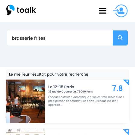
Le meilleur résultat pour votre recherche
Le 12-15 Paris
7.8
39 rue de Caumartin
,
75009
Paris
L'accueil est très sympathique et on est vite servis ! Sans
précipitation cependant, les serveurs nous laissent
apprécie
...