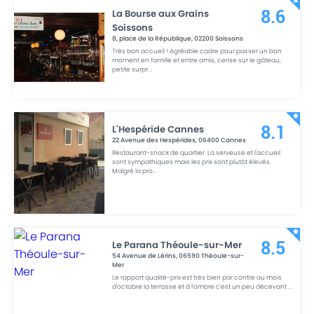
La Bourse aux Grains
8.6
Soissons
8, place de la République
,
02200
Soissons
Très bon accueil ! Agréable cadre pour passer un bon
moment en famille et entre amis, cerise sur le gâteau,
petite surpr
...
L'Hespéride Cannes
8.1
22 Avenue des Hespérides
,
06400
Cannes
Restaurant-snack de quartier. La serveuse et l'accueil
sont sympathiques mais les prix sont plutôt élevés.
Malgré la pro
...
Le Parana Théoule-sur-Mer
8.5
54 Avenue de Lérins
,
06590
Théoule-sur-
Mer
Le rapport qualité-prix est très bien par contre au mois
d'octobre la terrasse et à l'ombre c'est un peu décevant .
...