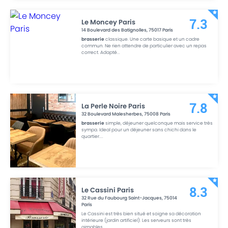
Le Moncey Paris
7.3
14 Boulevard des Batignolles
,
75017
Paris
brasserie
classique. Une carte basique et un cadre
commun. Ne rien attendre de particulier avec un repas
correct. Adapté
...
La Perle Noire Paris
7.8
32 Boulevard Malesherbes
,
75008
Paris
brasserie
simple, déjeuner quelconque mais service très
sympa. Ideal pour un déjeuner sans chichi dans le
quartier.
...
Le Cassini Paris
8.3
32 Rue du Faubourg Saint-Jacques
,
75014
Paris
Le Cassini est très bien situé et soigne sa décoration
intérieure (jardin artificiel). Les serveurs sont très
aimables.
...