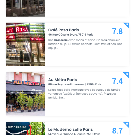
Café Rosa Paris
7.8
46 Rue Césaria Évora
,
75019
Paris
Une
brasserie
avec menu et carte. On a du choix sur
l'ardoise du jour. Prix très corrects. C'est frais et bon. Une
équip
...
Au Métro Paris
7.4
66 rue Raymond Losserand
,
75014
Paris
Soirée foot. Salle intérieure avec beaucoup de fumée
venant de l'extérieur (terrasse couverte).
frites
pas
terrible. Ste
...
Le Mademoiselle Paris
8.7
14 avenue Philippe Auguste
,
75011
Paris