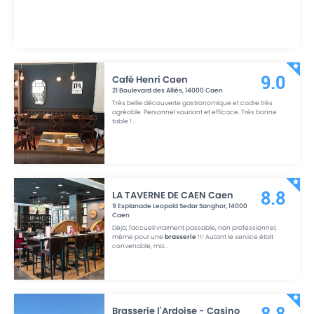
Café Henri Caen
9.0
21 Boulevard des Alliés
,
14000
Caen
Très belle découverte gastronomique et cadre très
agréable. Personnel souriant et efficace. Très bonne
table !
...
LA TAVERNE DE CAEN Caen
8.8
9 Esplanade Leopold Sedar Sanghor
,
14000
Caen
Déjà, l'accueil vraiment passable, non professionnel,
même pour une
brasserie
!!! Autant le service était
convenable, ma
...
Brasserie l'Ardoise - Casino