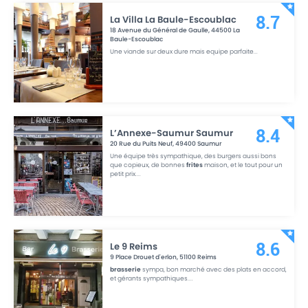
La Villa La Baule-Escoublac
8.7
18 Avenue du Général de Gaulle
,
44500
La
Baule-Escoublac
Une viande sur deux dure mais equipe parfaite
...
L’Annexe-Saumur Saumur
8.4
20 Rue du Puits Neuf
,
49400
Saumur
Une équipe très sympathique, des burgers aussi bons
que copieux, de bonnes
frites
maison, et le tout pour un
petit prix.
...
Le 9 Reims
8.6
9 Place Drouet d'erlon
,
51100
Reims
brasserie
sympa, bon marché avec des plats en accord,
et gérants sympathiques.
...