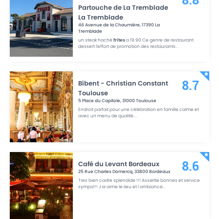
8.8
Partouche de La Tremblade
La Tremblade
46 Avenue de la Chaumière
,
17390
La
Tremblade
un steak haché
frites
a 19.90 Ce genre de restaurant
dessert l'effort de promotion des restaurants
...
Bibent - Christian Constant
8.7
Toulouse
5 Place du Capitole
,
31000
Toulouse
Endroit parfait pour une célébration en famille calme et
avec un menu de qualité.
...
Café du Levant Bordeaux
8.6
25 Rue Charles Domercq
,
33800
Bordeaux
Tres bien cadre splendide !!! Assiette bonnes et service
sympa!!! J ai aime le.lieu et l ambiance
...