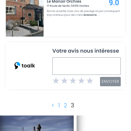
Le Manoir Orchies
9.0
17 Route de Seclin
,
59310
Orchies
Bonne assiette mais vins de prestige et par conséquent
trop onéreux pour des mets
brasserie
....
...
Votre avis nous intéresse
ENVOYER
<
1
2
3