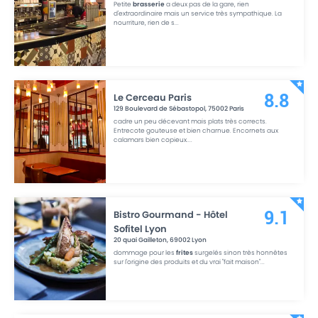
Petite
brasserie
a deux pas de la gare, rien
d'extraordinaire mais un service très sympathique. La
nourriture, rien de s
...
Le Cerceau Paris
8.8
129 Boulevard de Sébastopol
,
75002
Paris
cadre un peu décevant mais plats très corrects.
Entrecote gouteuse et bien charnue. Encornets aux
calamars bien copieux.
...
Bistro Gourmand - Hôtel
9.1
Sofitel Lyon
20 quai Gailleton
,
69002
Lyon
dommage pour les
frites
surgelés sinon très honnêtes
sur l'origine des produits et du vrai "fait maison"
...