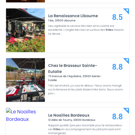
La Renaissance Libourne
8.5
1 bis
,
33500
Libourne
Lieu agréable le service trés bien et la cuisine est
excellente. L’onglet trés bon et surtout des
frites
maison
Le desse
...
Chez le Brasseur Sainte-
8.8
Eulalie
73 Avenue de l'Aquitaine
,
33560
Sainte-
Eulalie
Très bel endroit, ça vaut le détour ! Nous avons mangé
sur la terrasse et les plats étaient très bons. Nous avons
pris l
...
Le Noailles Bordeaux
8.8
12 Allée de Tourny
,
33000
Bordeaux
Rapport qualité /prix peu favorable pour le restaurateur.
Les
frites
en accompagnement du plat principal sont
immangeabl
...