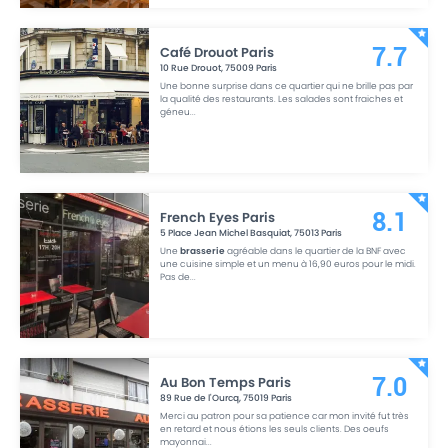
Café Drouot Paris
7.7
10 Rue Drouot
,
75009
Paris
Une bonne surprise dans ce quartier qui ne brille pas par
la qualité des restaurants. Les salades sont fraiches et
géneu
...
French Eyes Paris
8.1
5 Place Jean Michel Basquiat
,
75013
Paris
Une
brasserie
agréable dans le quartier de la BNF avec
une cuisine simple et un menu à 16,90 euros pour le midi.
Pas de
...
Au Bon Temps Paris
7.0
89 Rue de l'Ourcq
,
75019
Paris
Merci au patron pour sa patience car mon invité fut très
en retard et nous étions les seuls clients. Des oeufs
mayonnai
...