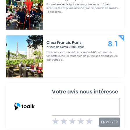
Bonne
brasserie
typique française, mais :-
frites
industrielles et purée maison plus disponible ce midi là;-
Terrasse to
...
Chez Francis Paris
8.1
7 Place de l'Alma
,
75008
Paris
Très décevant, un filet de boeuf à 44€ au milieu de
l'assiette avec un ramequin de purée soit disant sauce
aux truffes s
...
Votre avis nous intéresse
ENVOYER