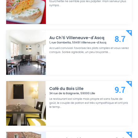
fourchette ne semble pas les palpiter. mon serveur plus
sympa
...
Au Ch'ti Villeneuve-d'Ascq
8.7
1, rue Gambetta
,
59491
Villeneuve-d'Ascq
Accueil convivial. Favorisez les plats simples et vous serez
conquis. Soiree agreable, un peu bruyante.
...
Café du Bois Lille
9.7
34 rue de la Baignerie
,
59000
Lille
Le restaurant est simple mais propre et sans faute de
goût, le couple de patron est très sympathique et ont pris
le temp
...