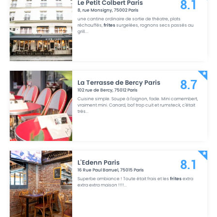
Le Petit Colbert Paris
8.1
8, rue Monsigny
,
75002
Paris
une cantine ordinaire de sortie de théatre, plats
réchauffés,
frites
surgelées, rognons secs passés au
grill.
...
La Terrasse de Bercy Paris
8.7
102 rue de Bercy
,
75012
Paris
Cuisine simple. Soupe à l'oignon, fade. Mini camembert,
vraiment mini. Canard, bof trop cuit et rumsteck, c'était
très
...
L'Edenn Paris
8.1
16 Rue Paul Barruel
,
75015
Paris
Superbe ambiance ! Toute était frais et les
frites
extra
extra extra maison !!!!
...