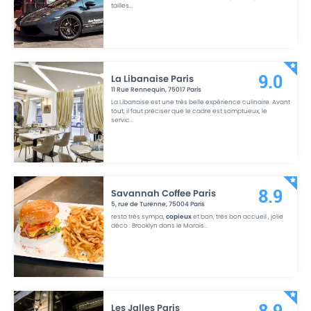
tailles
...
La Libanaise Paris
9.0
11 Rue Rennequin
,
75017
Paris
La Libanaise est une très belle expérience culinaire. Avant
tout, il faut préciser que le cadre est somptueux, le
servic
...
Savannah Coffee Paris
8.9
5, rue de Turenne
,
75004
Paris
resto très sympa,
copieux
et bon, très bon accueil , jolie
déco : Brooklyn dans le Marais
...
Les Jalles Paris