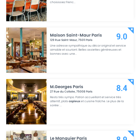
choisissiez Frenc
...
Maison Saint-Maur Paris
9.0
129 Rue Saint-Maur
,
75011
Paris
Une adresse sympathique au décor original et service
aimable et souriant. Belles assiettes généreuses et
bonnes avec une
...
M.Georges Paris
8.4
27 Rue du Colisée
,
75008
Paris
Resto très sympa. Patron accueillant et service très
attentif, plats
copieux
et cuisine fraîche. Le plus de la
soirée :
...
Le Manguier Paris
8.9