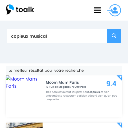
Le meilleur résultat pour votre recherche
Moom Mam Paris
9.4
19 Rue de Mogador
,
75009
Paris
Très bon restaurant, les plats sont
copieux
et bien
présentés Le restaurant est bien décoré bien qu’un peu
bruyant Le
...