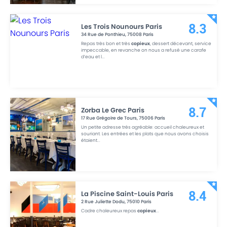
Les Trois Nounours Paris
8.3
34 Rue de Ponthieu
,
75008
Paris
Repas très bon et très
copieux
, dessert décevant, service
impeccable, en revanche on nous a refusé une carafe
d’eau et l
...
Zorba Le Grec Paris
8.7
17 Rue Grégoire de Tours
,
75006
Paris
Un petite adresse très agréable: accueil chaleureux et
souriant. Les entrées et les plats que nous avons choisis
étaient
...
La Piscine Saint-Louis Paris
8.4
2 Rue Juliette Dodu
,
75010
Paris
Cadre chaleureux repas
copieux
...