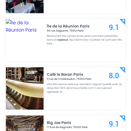
Île de la Réunion Paris
9.1
96 rue Daguerre
,
75014
Paris
Restaurant très sympa et les plats sont bien présentés,
bons et
copieux
. Seul bémol les cocktails ne sont pas très
frais
...
Café le Baron Paris
8.0
11 rue de Chateaudun
,
75009
Paris
Une très bonne adresse, excellent rapport qualité avec la
réduction 50% de la fourchette.com !L'accueil est
agréable, le
...
Big Joe Paris
9.1
17 Rue de Bagnolet
,
75020
Paris