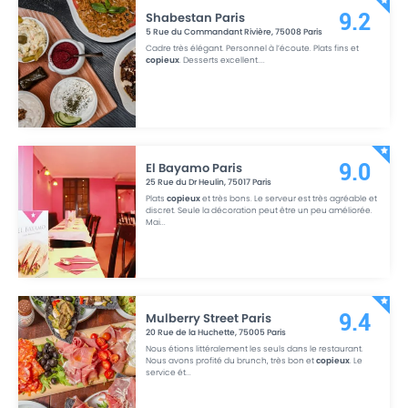
Shabestan Paris
9.2
5 Rue du Commandant Rivière
,
75008
Paris
Cadre très élégant. Personnel à l’écoute. Plats fins et
copieux
. Desserts excellent.
...
El Bayamo Paris
9.0
25 Rue du Dr Heulin
,
75017
Paris
Plats
copieux
et très bons. Le serveur est très agréable et
discret. Seule la décoration peut être un peu améliorée.
Mai
...
Mulberry Street Paris
9.4
20 Rue de la Huchette
,
75005
Paris
Nous étions littéralement les seuls dans le restaurant.
Nous avons profité du brunch, très bon et
copieux
. Le
service ét
...