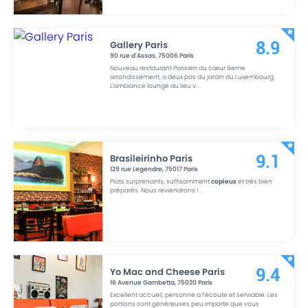
Gallery Paris
8.9
90 rue d'Assas
,
75006
Paris
Nouveau restaurant Parisien au cœur 6eme
arrondissement, a deux pas du jardin du Luxembourg.
L'ambiance lounge du lieu v
...
Brasileirinho Paris
9.1
129 rue Legendre
,
75017
Paris
Plats surprenants, suffisamment
copieux
et très bien
préparés. Nous reviendrons !
...
Yo Mac and Cheese Paris
9.4
16 Avenue Gambetta
,
75020
Paris
Excellent accueil, personne a l’écoute et serviable. Les
portions sont généreuses peu importe que vous