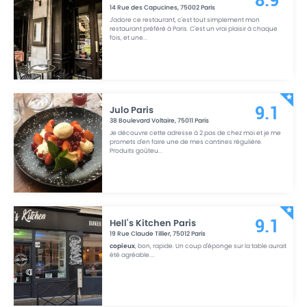
8.9
14 Rue des Capucines
,
75002
Paris
J'adore ce restaurant, c'est tout simplement mon
restaurant préféré à Paris. C'est un vrai plaisir à chaque
fois, et une
...
Julo Paris
9.1
38 Boulevard Voltaire
,
75011
Paris
Je découvre cette adresse à 2 pas de chez moi et je me
promets d'en faire une de mes cantines régulière.
Produits goûteu
...
Hell's Kitchen Paris
9.1
19 Rue Claude Tillier
,
75012
Paris
copieux
, bon, rapide. Un coup d'éponge sur la table aurait
été agréable.
...