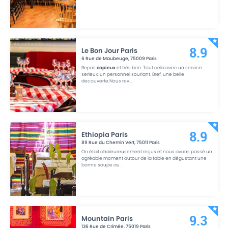
Le Bon Jour Paris
8.9
6 Rue de Maubeuge
,
75009
Paris
Repas
copieux
et très bon. Tout cela avec un service
serieux, un personnel souriant. Bref, une belle
decouverte.Nous rev
...
Ethiopia Paris
8.9
89 Rue du Chemin Vert
,
75011
Paris
On était chaleureusement reçus et nous avons passé un
agréable moment autour de la table en dégustant une
bonne soupe au
...
Mountain Paris
9.3
136 Rue de Crimée
,
75019
Paris