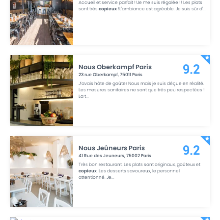
Accueil et service parfait !!Je me suis régalée !! Les plats
sont très
copieux
!L'ambiance est agréable. Je suis sûr d'
...
Nous Oberkampf Paris
9.2
23 rue Oberkampf
,
75011
Paris
J’avais hâte de goûter Nous mais je suis déçue en réalité.
Les mesures sanitaires ne sont que très peu respectées !
La t
...
Nous Jeûneurs Paris
9.2
41 Rue des Jeuneurs
,
75002
Paris
Très bon restaurant. Les plats sont originaux, goûteux et
copieux
. Les desserts savoureux, le personnel
attentionné. Je
...