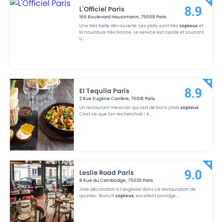
L'Officiel Paris
8.9
166 Boulevard Haussmann
,
75008
Paris
Une très belle découverte. Les plats sont très
copieux
et
la nourriture très bonne. Le service est rapide et souriant.
U
...
El Tequila Paris
8.9
2 Rue Eugène Carrière
,
75018
Paris
Un restaurant mexicain qui sert de bons plats
copieux
..
C'est ce que l'on recherchait ! A
...
Leslie Road Paris
9.0
8 Rue du Cambodge
,
75020
Paris
Jolie décoration à l’anglaise dans ce restauration de
quartier. Brunch
copieux
, excellent porridge.
...