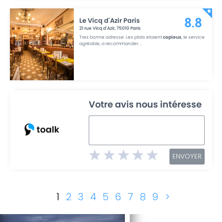
Le Vicq d'Azir Paris
8.8
21 rue Vicq d'Azir
,
75010
Paris
Tres bonne adresse. Les plats etaient
copieux
, le service
agréable, a recommander.
...
Votre avis nous intéresse
ENVOYER
1
2
3
4
5
6
7
8
9
>