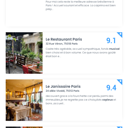
Pour moi cela reste la meilleure adresse brésilienne à
Paris ! Accueil souriant et efficace. La caipirina est bien
prép
...
Le Restaurant Paris
9.1
32 Rue Véron
,
75018
Paris
Cadre très agréable, accueil sympathique, fonds
musical
bien choisi et à bon volume. Ce que nous avons goûté
était bon e
...
Le Janissaire Paris
9.4
24 allée Vivaldi
,
75012
Paris
decouvert grace a la fourchette car perdu parmi des
immeubles,je ne regrette pas ce choix,plats
copieux
et
bons ,accueil
...