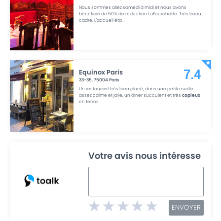
Nous sommes allez samedi à midi et nous avons
bénéficié de 50% de réduction LaFourchette. Très beau
cadre. L'accueil éta
...
Equinox Paris
7.4
33-35
,
75004
Paris
Un restaurant très bien placé, dans une petite ruelle
assez calme et jolie, un diner succulent et très
copieux
en terras
...
Votre avis nous intéresse
ENVOYER