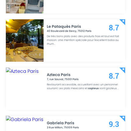
Le Pataquès Paris
8.7
40 Boulevard de Bercy
,
75012
Paris
De très bons plats avec des produits frais et tout est fait
maison. Une mention spéciale pour l'excellent baba au
rhum
...
Azteca Paris
8.7
7, rue Sauval
,
75001
Paris
Restaurant accessible, accueillant avec un personnel
souriant. Les plats mexicains et
copieux
sont goûteux.
...
Gabriela Paris
9.3
3 Rue Milton
,
75009
Paris