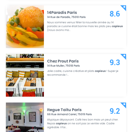
14Paradis Paris
8.6
14 Rue de Paradis
,
75010
Paris
Nous sommes venus fêter la nouvelle année au 14
paradis.Le cuisine était bonne mais les plats peu
copieux
(nous avons ma
...
Chez Prout Paris
9.3
14 Rue Muller
,
75018
Paris
Jolie cadre, cuisine créative et plats
copieux
! Super je
recommande !
...
Itegue Taitu Paris
9.2
66 Rue Armand Carrel
,
75019
Paris
Atypique dépaysant. Café tres bon mais un peut cher.
Repas
copieux
on ne sort pas Le ventre vide. Cadre
agréable. Il fai
...