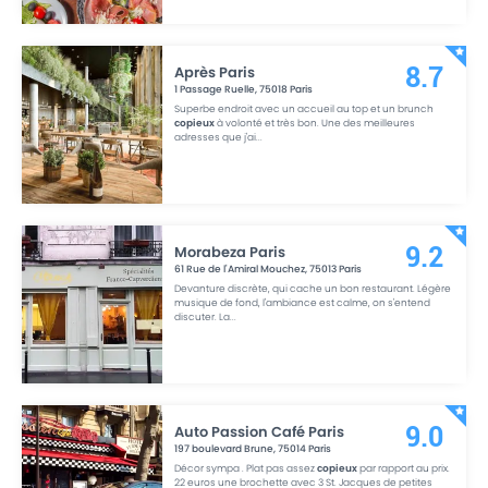
Après Paris
8.7
1 Passage Ruelle
,
75018
Paris
Superbe endroit avec un accueil au top et un brunch
copieux
à volonté et très bon. Une des meilleures
adresses que j'ai
...
Morabeza Paris
9.2
61 Rue de l'Amiral Mouchez
,
75013
Paris
Devanture discrète, qui cache un bon restaurant. Légère
musique de fond, l'ambiance est calme, on s'entend
discuter. La
...
Auto Passion Café Paris
9.0
197 boulevard Brune
,
75014
Paris
Décor sympa . Plat pas assez
copieux
par rapport au prix.
22 euros une brochette avec 3 St. Jacques de petites