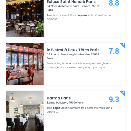
Ecluse Saint Honoré Paris
8.8
34 Place du Marché Saint-Honoré
,
75001
Paris
Très bon accueil. Plats
copieux
et fins.Une bonne
adresse
...
le Bistrot à Deux Têtes Paris
7.8
59 Rue du Faubourg Montmartre
,
75009
Paris
Bon cadre, Service amicale et au petit soin,Bonne
cuisine,Ambiance en musique sympathique
...
Karma Paris
9.3
32 Rue Pelleport
,
75020
Paris
Très
copieux
et nourriture très correcte mais sans
surprise
...