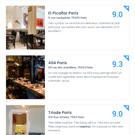
El Picaflor Paris
9.0
9, rue Lacépède
,
75005
Paris
Tres sympa. Le ceviche est delicieux. Vraiment le plat
principal. Les autres très bon aussi. Les desserts sont
excellent
...
404 Paris
9.3
69 rue des Gravilliers
,
75003
Paris
Un vrai voyage au Maroc! Le 404 nous plonge dans un
cadre tres agreable, avec décor typique et musique
orientale. Les pl
...
Triode Paris
9.0
109 Rue Amelot
,
75011
Paris
Très belle surprise. Très beau décor. Très bon accueil.
Plats originaux, bons et
copieux
. On a passé un très bon
moment.
...