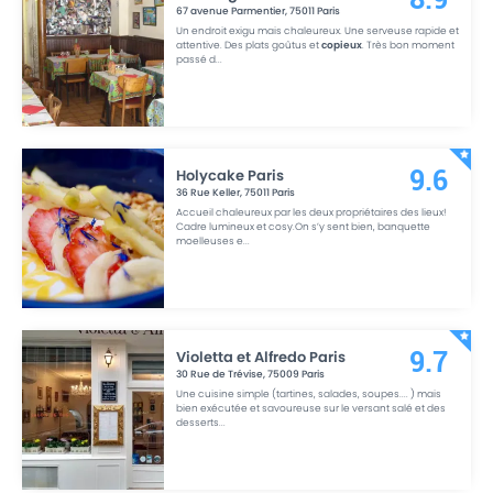
67 avenue Parmentier
,
75011
Paris
Un endroit exigu mais chaleureux. Une serveuse rapide et
attentive. Des plats goûtus et
copieux
. Très bon moment
passé d
...
Holycake Paris
9.6
36 Rue Keller
,
75011
Paris
Accueil chaleureux par les deux propriétaires des lieux!
Cadre lumineux et cosy.On s’y sent bien, banquette
moelleuses e
...
Violetta et Alfredo Paris
9.7
30 Rue de Trévise
,
75009
Paris
Une cuisine simple (tartines, salades, soupes.... ) mais
bien exécutée et savoureuse sur le versant salé et des
desserts
...