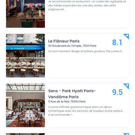
Je recommande ce restaurant : un cadre très agréable et
des tables espacées les une des autres, des plats
originaux et
...
Le Flâneur Paris
8.1
50 Boulevard du Temple
,
75011
Paris
Un bon moment. Burger et tartare gouteux. Prix correct!
...
Sens - Park Hyatt Paris-
9.5
Vendôme Paris
5 Rue de la Paix
,
75002
Paris
Cuisine raffinée gastronomique dans un décor
romantique avec les services de hauteur d’une palace...
A recommander !
...