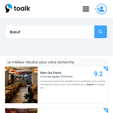
Le meilleur résultat pour votre recherche
Bon Ga Paris
9.2
6 Rue Montgallet
,
75012
Paris
La serveuse était très gentille et accueillante, et la cuisine
excellente. Nous avons pris barbecue au
Bœuf
et magret
de
...