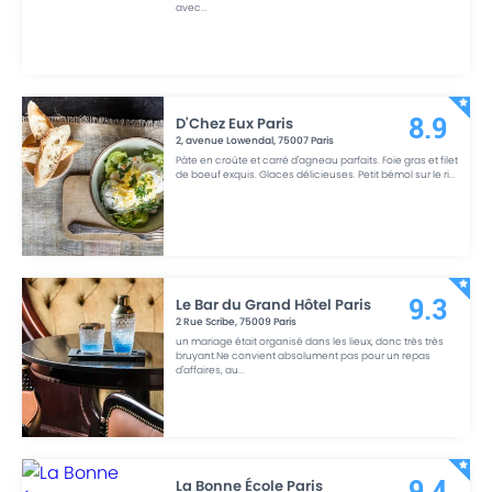
avec
...
D'Chez Eux Paris
8.9
2, avenue Lowendal
,
75007
Paris
Pâte en croûte et carré d'agneau parfaits. Foie gras et filet
de boeuf exquis. Glaces délicieuses. Petit bémol sur le ri
...
Le Bar du Grand Hôtel Paris
9.3
2 Rue Scribe
,
75009
Paris
un mariage était organisé dans les lieux, donc très très
bruyant.Ne convient absolument pas pour un repas
d'affaires, au
...
La Bonne École Paris
9.4