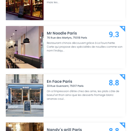
mais les
...
Mr Noodle Paris
9.3
76 Rue des Martyrs
,
75018
Paris
Restaurant chinois découvert grâce à La Fourchette.
Carte qui propose des spécialités de nouilles comme son
nom l’indiqu
...
En Face Paris
8.8
33 Rue Guersant
,
75017
Paris
On a l'impression d'être chez des amis, les plats côte de
boeuf et thon ainsi que les desserts fromage blanc
ananas coul
...
Nandy's grill Paris