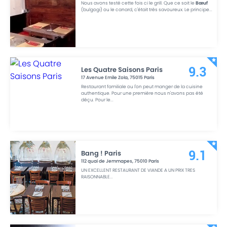
Nous avons testé cette fois ci le grill. Que ce soit le
Bœuf
(bulgogi) ou le canard, c'était très savoureux. Le principe
...
Les Quatre Saisons Paris
9.3
17 Avenue Emile Zola
,
75015
Paris
Restaurant familiale ou l'on peut manger de la cuisine
authentique. Pour une première nous n'avons pas été
déçu. Pour le
...
Bang ! Paris
9.1
112 quai de Jemmapes
,
75010
Paris
UN EXCELLENT RESTAURANT DE VIANDE A UN PRIX TRES
RAISONNABLE
...