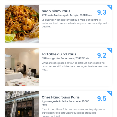
Suan Siam Paris
9.3
42 Rue du Faubourg du Temple
,
75011
Paris
Le quartier n'est pas fantastique mais par contre le
restaurant est une excellente surprise que ce soit pour la
qualité
...
La Table du 53 Paris
9.2
53 Passage des Panoramas
,
75002
Paris
Virtuosité des plats, car tout se déroule dans l’assiette.
Les courbes et l’architecture des ingrédients recrée une
nou
...
Chez Hanafousa Paris
9.5
4, passage de la Petite Boucherie
,
75006
Paris
C'est la deuxième fois que nous venons. La préparation
du teppanyaki est toujours aussi spectaculaire,
cependant j'ai tr
...