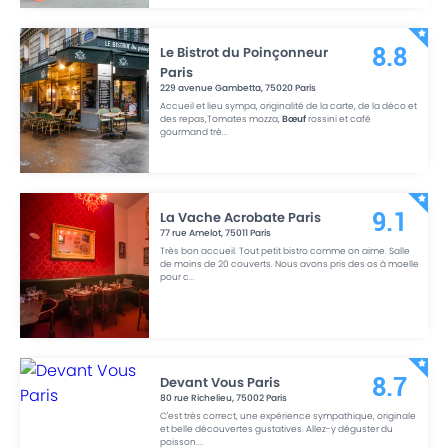
Le Bistrot du Poinçonneur
8.8
Paris
229 avenue Gambetta
,
75020
Paris
Accueil et lieu sympa, originalité de la carte, de la déco et
des repas,Tomates mozza,
Bœuf
rossini et café
gourmand trè
...
La Vache Acrobate Paris
9.1
77 rue Amelot
,
75011
Paris
Très bon accueil. Tout petit bistro comme on aime. Salle
de moins de 20 couverts. Nous avons pris des os à moelle
pour c
...
Devant Vous Paris
8.7
80 rue Richelieu
,
75002
Paris
C'est très correct, une expérience sympathique, originale
et belle découvertes gustatives. Allez-y déguster du
poisson.
...