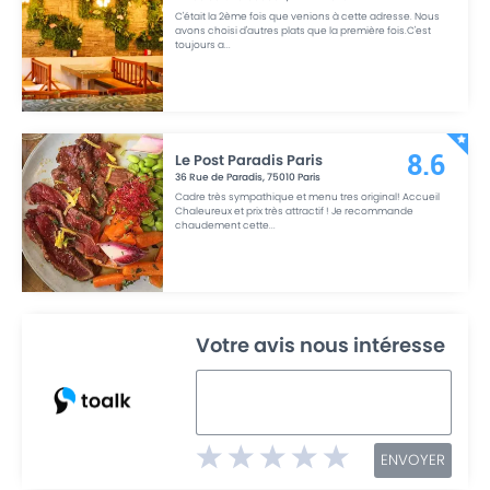
C'était la 2ème fois que venions à cette adresse. Nous
avons choisi d'autres plats que la première fois.C'est
toujours a
...
Le Post Paradis Paris
8.6
36 Rue de Paradis
,
75010
Paris
Cadre très sympathique et menu tres original! Accueil
Chaleureux et prix très attractif ! Je recommande
chaudement cette
...
Votre avis nous intéresse
ENVOYER