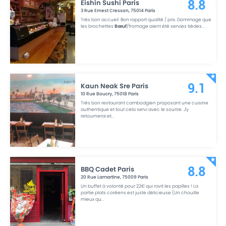
Eishin Sushi Paris
8.8
3 Rue Ernest Cresson
,
75014
Paris
Très bon accueil. Bon rapport qualité / prix. Dommage que
les brochettes
Bœuf
/fromage aient été servies tièdes
...
Kaun Neak Sre Paris
9.1
10 Rue Boucry
,
75018
Paris
Très bon restaurant cambodgien proposant une cuisine
authentique et tout cela servi avec le sourire. J'y
retournerai et
...
BBQ Cadet Paris
8.8
20 Rue Lamartine
,
75009
Paris
Un buffet à volonté pour 22€ qui ravit les papilles ! La
partie plats coréens est juste délicieuse (Un chouille
mieux qu
...