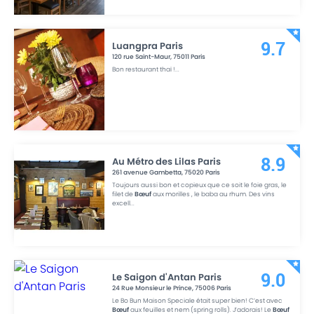
Luangpra Paris
9.7
120 rue Saint-Maur
,
75011
Paris
Bon restaurant thaï !
...
Au Métro des Lilas Paris
8.9
261 avenue Gambetta
,
75020
Paris
Toujours aussi bon et copieux que ce soit le foie gras, le
filet de
Bœuf
aux morilles , le baba au rhum. Des vins
excell
...
Le Saigon d'Antan Paris
9.0
24 Rue Monsieur le Prince
,
75006
Paris
Le Bo Bun Maison Speciale était super bien! C’est avec
Bœuf
aux feuilles et nem (spring rolls). J’adorais! Le
Bœuf