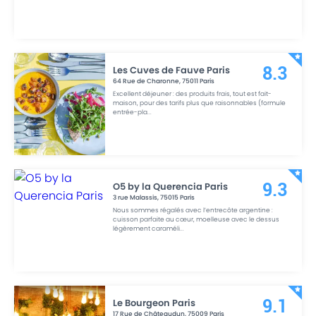
Les Cuves de Fauve Paris
8.3
64 Rue de Charonne
,
75011
Paris
Excellent déjeuner : des produits frais, tout est fait-
maison, pour des tarifs plus que raisonnables (formule
entrée-pla
...
O5 by la Querencia Paris
9.3
3 rue Malassis
,
75015
Paris
Nous sommes régalés avec l’entrecôte argentine :
cuisson parfaite au cœur, moelleuse avec le dessus
légèrement caraméli
...
Le Bourgeon Paris
9.1
17 Rue de Châteaudun
,
75009
Paris