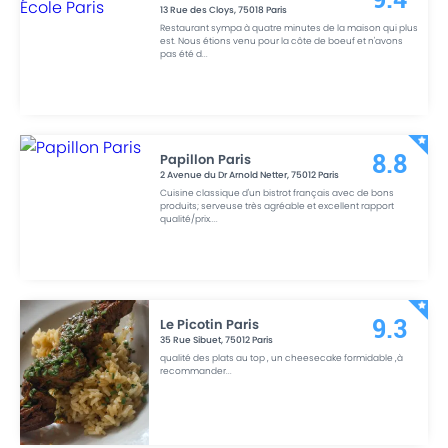
13 Rue des Cloys
,
75018
Paris
Restaurant sympa à quatre minutes de la maison qui plus
est. Nous étions venu pour la côte de boeuf et n'avons
pas été d
...
Papillon Paris
8.8
2 Avenue du Dr Arnold Netter
,
75012
Paris
Cuisine classique d'un bistrot français avec de bons
produits; serveuse très agréable et excellent rapport
qualité/prix.
...
Le Picotin Paris
9.3
35 Rue Sibuet
,
75012
Paris
qualité des plats au top , un cheesecake formidable ,à
recommander
...