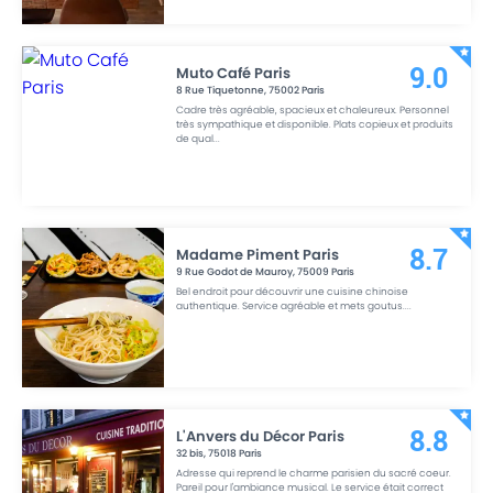
Muto Café Paris
9.0
8 Rue Tiquetonne
,
75002
Paris
Cadre très agréable, spacieux et chaleureux. Personnel
très sympathique et disponible. Plats copieux et produits
de qual
...
Madame Piment Paris
8.7
9 Rue Godot de Mauroy
,
75009
Paris
Bel endroit pour découvrir une cuisine chinoise
authentique. Service agréable et mets goutus.
...
L'Anvers du Décor Paris
8.8
32 bis
,
75018
Paris
Adresse qui reprend le charme parisien du sacré coeur.
Pareil pour l'ambiance musical. Le service était correct