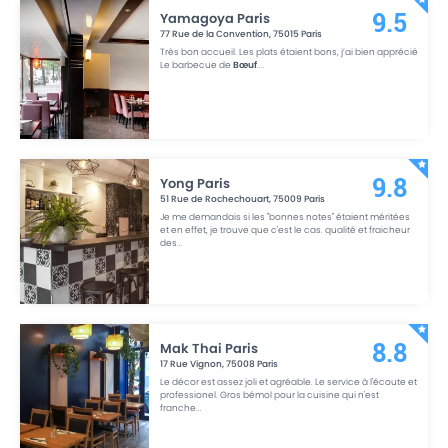
Yamagoya Paris
9.5
77 Rue de la Convention
,
75015
Paris
Très bon accueil. Les plats étaient bons, j’ai bien apprécié
Le barbecue de
Bœuf
.
...
Yong Paris
9.8
51 Rue de Rochechouart
,
75009
Paris
Je me demandais si les "bonnes notes" étaient méritées
et en effet, je trouve que c'est le cas. qualité et fraicheur
des
...
Mak Thai Paris
8.8
17 Rue Vignon
,
75008
Paris
Le décor est assez joli et agréable. Le service à l'écoute et
professionel. Gros bémol pour la cuisine qui n'est
franche
...