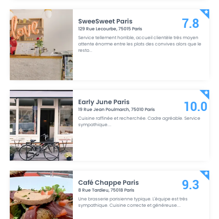
SweeSweet Paris
7.8
129 Rue Lecourbe
,
75015
Paris
Service tellement horrible, accueil clientèle très moyen
attente énorme entre les plats des convives alors que le
resto
...
Early June Paris
10.0
19 Rue Jean Poulmarch
,
75010
Paris
Cuisine raffinée et recherchée. Cadre agréable. Service
sympathique.
...
Café Chappe Paris
9.3
8 Rue Tardieu
,
75018
Paris
Une brasserie parisienne typique. L'équipe est très
sympathique. Cuisine correcte et généreuse.
...