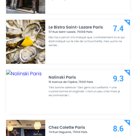
Le Bistro Saint-Lazare Paris
7.4
117 Rue Saint-Lazare
,
75008
Paris
Dès l'accueil on m'a indiqué que, contrairement à ce qui
était indiqué sur le site de La Fourchette, mes yums ne
seraie
...
Nolinski Paris
9.3
16 Avenue de l'Opéra
,
75001
Paris
Très bonne adresse ! Des gens accueillants = une
cuisine bonne et originale ! c'est un peu cher mais je
recommande !
...
Chez Colette Paris
8.6
74 Rue Daguerre
,
75014
Paris