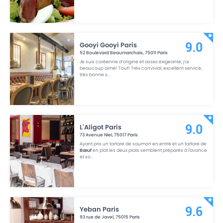
Gooyi Gooyi Paris
9.0
52 Boulevard Beaumarchais
,
75011
Paris
Je suis coréenne d’origine et assez exigeante; j’ai
beaucoup aimé! Tout! Très convivial, excellent service,
très bonne s
...
L'Aligot Paris
9.0
73 Avenue Niel
,
75017
Paris
Ayant pris un tartare de saumon en entré et un tartare de
Bœuf
en plat les deux plats semblent préparés à l'avance
et so
...
Yeban Paris
9.6
93 rue de Javel
,
75015
Paris