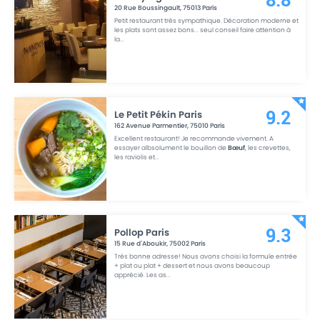
8.8
20 Rue Boussingault
,
75013
Paris
Petit restaurant très sympathique. Décoration moderne et
les plats sont assez bons... seul conseil faire attention à
la
...
Le Petit Pékin Paris
9.2
162 Avenue Parmentier
,
75010
Paris
Excellent restaurant! Je recommande vivement. A
essayer albsolument le bouillon de
Bœuf
, les crevettes,
les raviolis et
...
Pollop Paris
9.3
15 Rue d´Aboukir
,
75002
Paris
Très bonne adresse! Nous avons choisi la formule entrée
+ plat ou plat + dessert et nous avons beaucoup
apprécié. Les as
...