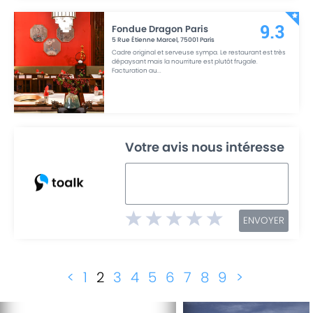
Fondue Dragon Paris
9.3
5 Rue Étienne Marcel
,
75001
Paris
Cadre original et serveuse sympa. Le restaurant est très
dépaysant mais la nourriture est plutôt frugale.
Facturation au
...
Votre avis nous intéresse
ENVOYER
<
1
2
3
4
5
6
7
8
9
>