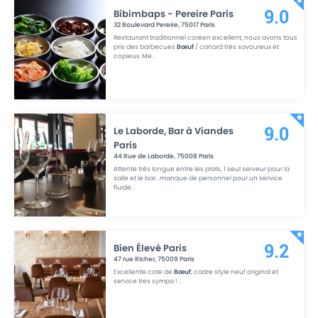
Bibimbaps - Pereire Paris
9.0
32 Boulevard Pereire
,
75017
Paris
Restaurant traditionnel coréen excellent, nous avons tous
pris des barbecues
Bœuf
/ canard très savoureux et
copieux. Me
...
Le Laborde, Bar à Viandes
9.0
Paris
44 Rue de Laborde
,
75008
Paris
Attente très longue entre les plats, 1 seul serveur pour la
salle et le bar...manque de personnel pour un service
fluide
...
Bien Élevé Paris
9.2
47 rue Richer
,
75009
Paris
Excellente cote de
Bœuf
, cadre style neuf original et
service tres sympa !
...