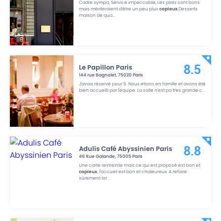
Cadre sympa, Service impeccable, Les plats sont bons
mais mériteraient d'être un peu plus
copieux
.Desserts
maison de qua
...
Le Papillon Paris
8.5
144 rue Bagnolet
,
75020
Paris
J'avais réservé pour 5. Nous etions en famille et avons été
bien accueilli par l'equipe. La salle n'est pa tres grande c
...
Adulis Café Abyssinien Paris
8.8
46 Rue Galande
,
75005
Paris
Une carte restreinte mais ce qui est proposé est bon et
copieux
, l'accueil est bon et chaleureux. A refaire
sûrement lor
...