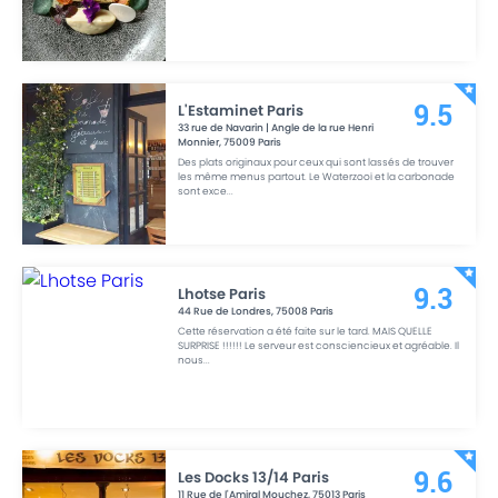
L'Estaminet Paris
9.5
33 rue de Navarin | Angle de la rue Henri
Monnier
,
75009
Paris
Des plats originaux pour ceux qui sont lassés de trouver
les même menus partout. Le Waterzooï et la carbonade
sont exce
...
Lhotse Paris
9.3
44 Rue de Londres
,
75008
Paris
Cette réservation a été faite sur le tard. MAIS QUELLE
SURPRISE !!!!!! Le serveur est consciencieux et agréable. Il
nous
...
Les Docks 13/14 Paris
9.6
11 Rue de l'Amiral Mouchez
,
75013
Paris