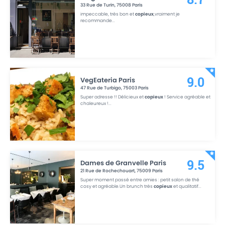
33 Rue de Turin
,
75008
Paris
impeccable, très bon et
copieux
,vraiment je
recommande
...
VegEateria Paris
9.0
47 Rue de Turbigo
,
75003
Paris
Super adresse !! Délicieux et
copieux
! Service agréable et
chaleureux !
...
Dames de Granvelle Paris
9.5
21 Rue de Rochechouart
,
75009
Paris
Super moment passé entre amies : petit salon de thé
cosy et agréable.Un brunch très
copieux
et qualitatif
...