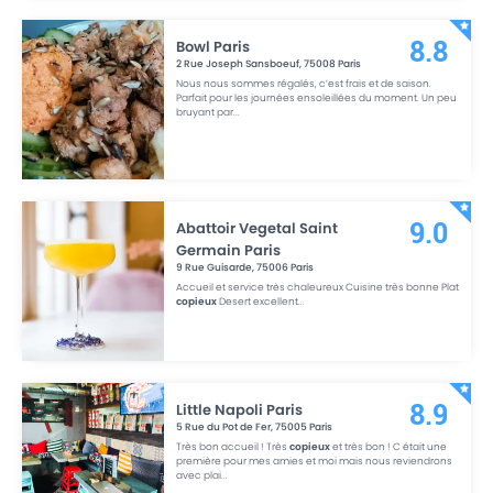
Bowl Paris
8.8
2 Rue Joseph Sansboeuf
,
75008
Paris
Nous nous sommes régalés, c’est frais et de saison.
Parfait pour les journées ensoleillées du moment. Un peu
bruyant par
...
Abattoir Vegetal Saint
9.0
Germain Paris
9 Rue Guisarde
,
75006
Paris
Accueil et service très chaleureux Cuisine très bonne Plat
copieux
Desert excellent
...
Little Napoli Paris
8.9
5 Rue du Pot de Fer
,
75005
Paris
Très bon accueil ! Très
copieux
et très bon ! C était une
première pour mes amies et moi mais nous reviendrons
avec plai
...