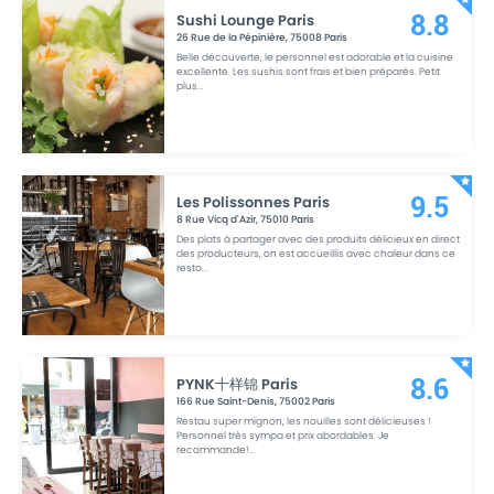
Sushi Lounge Paris
8.8
26 Rue de la Pépinière
,
75008
Paris
Belle découverte, le personnel est adorable et la cuisine
excellente. Les sushis sont frais et bien préparés. Petit
plus
...
Les Polissonnes Paris
9.5
8 Rue Vicq d'Azir
,
75010
Paris
Des plats à partager avec des produits délicieux en direct
des producteurs, on est accueillis avec chaleur dans ce
resto
...
PYNK十样锦 Paris
8.6
166 Rue Saint-Denis
,
75002
Paris
Restau super mignon, les nouilles sont délicieuses !
Personnel très sympa et prix abordables. Je
recommande!
...