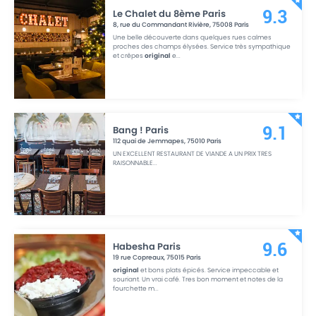
Le Chalet du 8ème Paris
9.3
8, rue du Commandant Rivière
,
75008
Paris
Une belle découverte dans quelques rues calmes
proches des champs élysées. Service très sympathique
et crêpes
original
e
...
Bang ! Paris
9.1
112 quai de Jemmapes
,
75010
Paris
UN EXCELLENT RESTAURANT DE VIANDE A UN PRIX TRES
RAISONNABLE
...
Habesha Paris
9.6
19 rue Copreaux
,
75015
Paris
original
et bons plats épicés. Service impeccable et
souriant. Un vrai café. Tres bon moment et notes de la
fourchette m
...