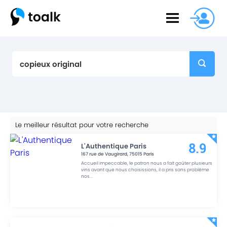
Le meilleur résultat pour votre recherche
L'Authentique Paris
8.9
167 rue de Vaugirard
,
75015
Paris
Accueil impeccable, le patron nous a fait goûter plusieurs
vins avant que nous choisissions, il a pris sans problème
nos
...