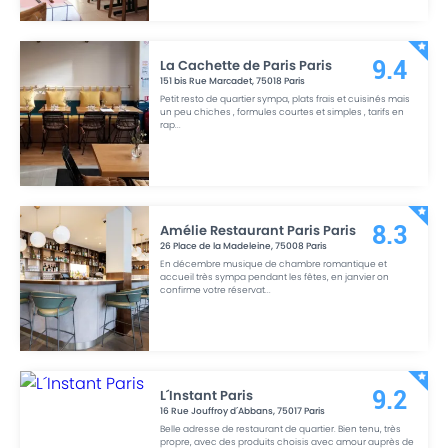
La Cachette de Paris Paris
9.4
151 bis Rue Marcadet
,
75018
Paris
Petit resto de quartier sympa, plats frais et cuisinés mais
un peu chiches , formules courtes et simples , tarifs en
rap
...
Amélie Restaurant Paris Paris
8.3
26 Place de la Madeleine
,
75008
Paris
En décembre musique de chambre romantique et
accueil très sympa pendant les fêtes, en janvier on
confirme votre réservat
...
L´Instant Paris
9.2
16 Rue Jouffroy d´Abbans
,
75017
Paris
Belle adresse de restaurant de quartier. Bien tenu, très
propre, avec des produits choisis avec amour auprès de