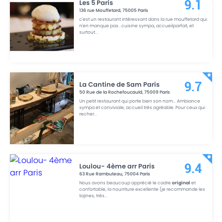
Les 5 Paris
9.1
136 rue Mouffetard
,
75005
Paris
c'est un restaurant intêressant dans la rue mouffetard qui
n'en manque pas...cuisine sympa, accueilparfait, et
surtout
...
La Cantine de Sam Paris
9.7
50 Rue de la Rochefoucauld
,
75009
Paris
Un petit restaurant qui porte bien son nom... Ambiance
sympa et conviviale, accueil très agréable. Pour ceux qui
recher
...
Loulou- 4ème arr Paris
9.4
63 Rue Rambuteau
,
75004
Paris
Nous avons beaucoup apprécié le cadre
original
et
confortable, la nourriture excellente (je recommande les
tajines, très
...