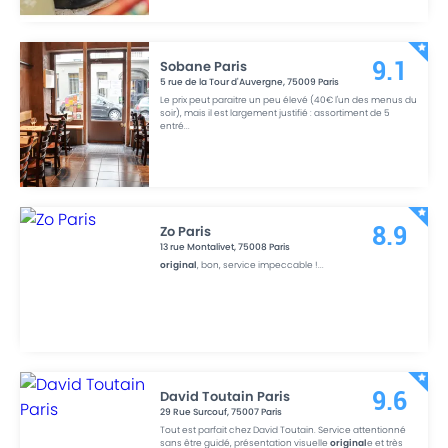
Sobane Paris
9.1
5 rue de la Tour d'Auvergne
,
75009
Paris
Le prix peut paraitre un peu élevé (40€ l'un des menus du
soir), mais il est largement justifié : assortiment de 5
entré
...
Zo Paris
8.9
13 rue Montalivet
,
75008
Paris
original
, bon, service impeccable !
...
David Toutain Paris
9.6
29 Rue Surcouf
,
75007
Paris
Tout est parfait chez David Toutain. Service attentionné
sans être guidé, présentation visuelle
original
e et très