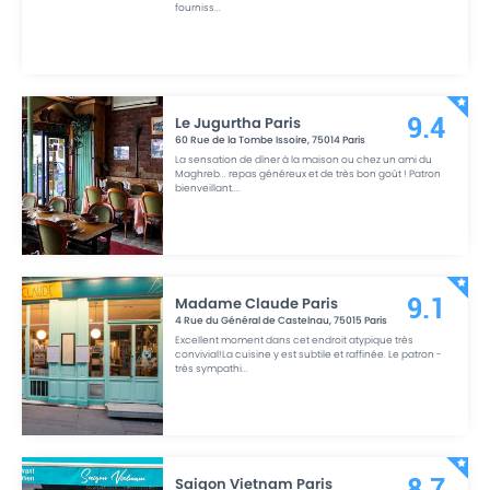
fourniss
...
Le Jugurtha Paris
9.4
60 Rue de la Tombe Issoire
,
75014
Paris
La sensation de dîner à la maison ou chez un ami du
Maghreb... repas généreux et de très bon goût ! Patron
bienveillant.
...
Madame Claude Paris
9.1
4 Rue du Général de Castelnau
,
75015
Paris
Excellent moment dans cet endroit atypique très
convivial!La cuisine y est subtile et raffinée. Le patron -
très sympathi
...
Saigon Vietnam Paris
8.7