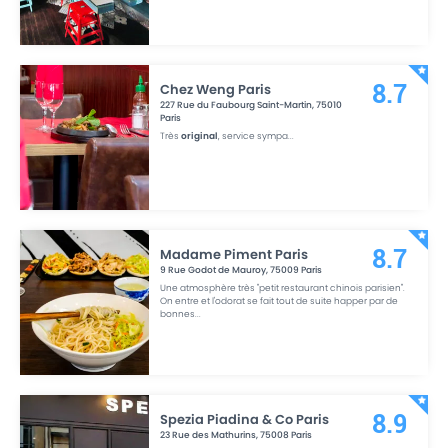
Chez Weng Paris
8.7
227 Rue du Faubourg Saint-Martin
,
75010
Paris
Très
original
, service sympa
...
Madame Piment Paris
8.7
9 Rue Godot de Mauroy
,
75009
Paris
Une atmosphère très "petit restaurant chinois parisien".
On entre et l'odorat se fait tout de suite happer par de
bonnes
...
Spezia Piadina & Co Paris
8.9
23 Rue des Mathurins
,
75008
Paris