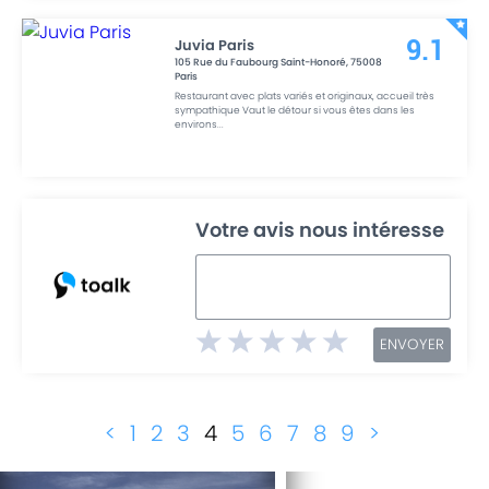
Juvia Paris
9.1
105 Rue du Faubourg Saint-Honoré
,
75008
Paris
Restaurant avec plats variés et originaux, accueil très
sympathique Vaut le détour si vous êtes dans les
environs
...
Votre avis nous intéresse
ENVOYER
<
1
2
3
4
5
6
7
8
9
>