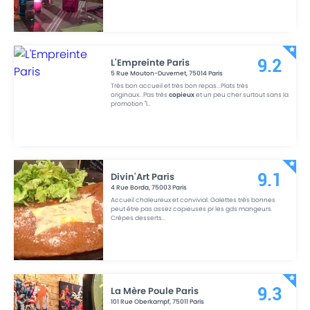
L'Empreinte Paris
9.2
5 Rue Mouton-Duvernet
,
75014
Paris
Très bon accueil et très bon repas...Plats très
originaux...Pas très
copieux
et un peu cher surtout sans la
promotion "l
...
Divin'Art Paris
9.1
4 Rue Borda
,
75003
Paris
Accueil chaleureux et convivial. Galettes très bonnes
peut être pas assez copieuses pr les gds mangeurs.
Crêpes desserts
...
La Mère Poule Paris
9.3
101 Rue Oberkampf
,
75011
Paris