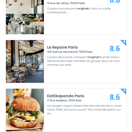
8.8
14 Rue de Clichy
,
75009
Paris
Cuisine savoureuse et
original
e, dans un cadre
contemporain.
...
Le Repaire Paris
8.6
100 Avenue Daumesnil
,
75012
Paris
Cuisine décevante, manque d’
original
ité et de saveur.
Même ressenti des membres du groupe. Nous ne nous
sommes pas retro
...
Eatlikepanda Paris
8.6
17 Rue Sedaine
,
75011
Paris
Les burgers vegans étaient très très très très bons, miam
miam, frittes et sauces aussi!!! Par contre déception sur
les
...