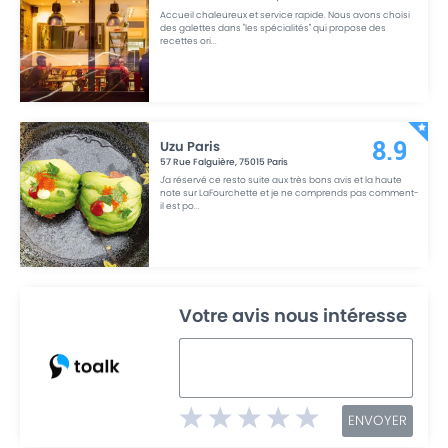
Accueil chaleureux et service rapide. Nous avons choisi
des galettes dans "les spécialités" qui propose des
recettes ori
...
Uzu Paris
8.9
57 Rue Falguière
,
75015
Paris
J'a réservé ce resto suite aux très bons avis et la haute
note sur LaFourchette et je ne comprends pas comment-
il est po
...
Votre avis nous intéresse
ENVOYER