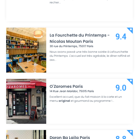
recher
...
La Fourchette du Printemps -
9.4
Nicolas Mouton Paris
30 rue du Printemps
,
75017
Paris
Nous avons passé une très bonne soirée à LaFourchette
du Printemps. L'accueil est très agréable, le dîner raffiné et
ass
...
O'Zaromes Paris
9.0
14 Rue Jean Maridor
,
75015
Paris
Excellent accueil, que du fait maison à la carte et un
menu
original
et gourmand au programme !
...
Doron Ba Laila Paris