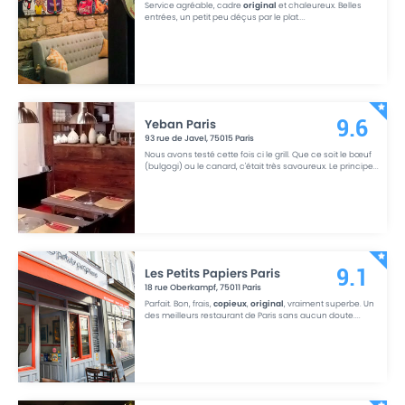
Service agréable, cadre
original
et chaleureux. Belles
entrées, un petit peu déçus par le plat.
...
Yeban Paris
9.6
93 rue de Javel
,
75015
Paris
Nous avons testé cette fois ci le grill. Que ce soit le bœuf
(bulgogi) ou le canard, c'était très savoureux. Le principe
...
Les Petits Papiers Paris
9.1
18 rue Oberkampf
,
75011
Paris
Parfait. Bon, frais,
copieux
,
original
, vraiment superbe. Un
des meilleurs restaurant de Paris sans aucun doute.
...