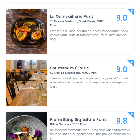
La Quincaillerie Paris
9.0
76 Rue du Faubourg Saint-Denis
,
75010
Paris
Excellente cuisine, accueil et service impeccable, carte
intéressante. Plats
copieux
et savoureux. Carte des vins
origi
...
Soumsoum 8 Paris
9.0
59 Rue de Miromesnil
,
75008
Paris
Outre la qualité des mets, nous avons apprécié l'accueil
et le suivi chaleureux durant le repas.Mon seul regret est
le n
...
Pierre Sang Signature Paris
9.8
8 Rue Gambey
,
75011
Paris
Un excellent moment! Une cuisine délicieuse et inventive
et un personnel aux petits soins. Très peu de tables ce qui
per
...