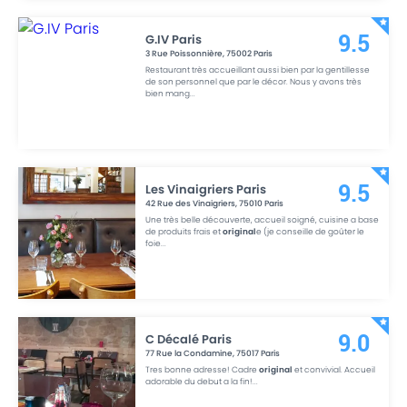
G.IV Paris
9.5
3 Rue Poissonnière
,
75002
Paris
Restaurant très accueillant aussi bien par la gentillesse
de son personnel que par le décor. Nous y avons très
bien mang
...
Les Vinaigriers Paris
9.5
42 Rue des Vinaigriers
,
75010
Paris
Une très belle découverte, accueil soigné, cuisine a base
de produits frais et
original
e (je conseille de goûter le
foie
...
C Décalé Paris
9.0
77 Rue la Condamine
,
75017
Paris
Tres bonne adresse! Cadre
original
et convivial. Accueil
adorable du debut a la fin!
...