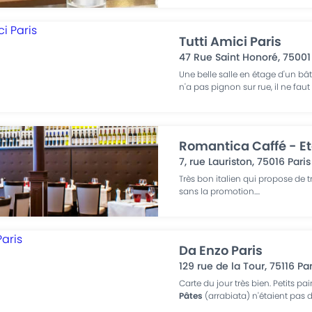
Tutti Amici Paris
47 Rue Saint Honoré
,
75001
Une belle salle en étage d'un bât
n'a pas pignon sur rue, il ne fau
Romantica Caffé - Eto
7, rue Lauriston
,
75016
Paris
Très bon italien qui propose de 
sans la promotion.
...
Da Enzo Paris
129 rue de la Tour
,
75116
Par
Carte du jour très bien. Petits pai
Pâtes
(arrabiata) n'étaient pas 