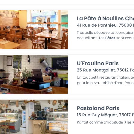
La Pâte à Nouilles C
41 Rue de Ponthieu
,
75008
Très belle découverte , conquise 
accueillant . Les
Pâtes
sont exqui
U'Fraulino Paris
25 Rue Montgallet
,
75012
Pa
Un tout petit restaurant italien,
pour la pizza, imbibé d'eau..Par c
Pastaland Paris
15 Rue Guy Môquet
,
75017
P
Parfait comme d’habitude :) les