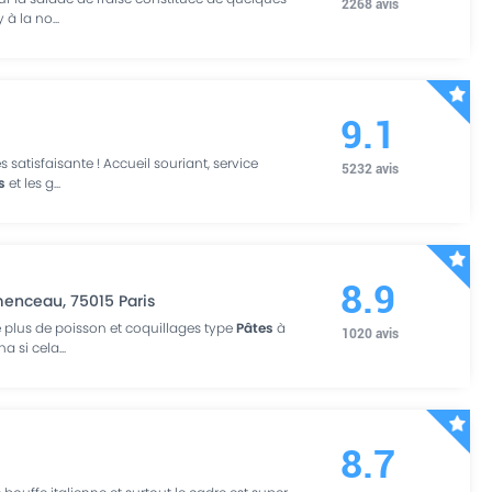
2268
avis
y à la no
...
9.1
 satisfaisante ! Accueil souriant, service
5232
avis
s
et les g
...
8.9
émenceau
,
75015
Paris
te plus de poisson et coquillages type
Pâtes
à
1020
avis
ha si cela
...
8.7