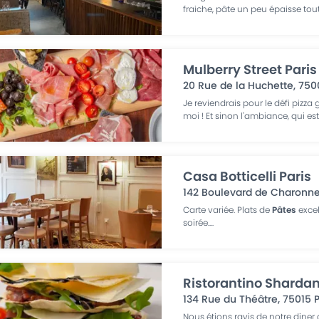
fraiche, pâte un peu épaisse tout
Mulberry Street Paris
20 Rue de la Huchette
,
750
Je reviendrais pour le défi pizza 
moi ! Et sinon l'ambiance, qui est
Casa Botticelli Paris
142 Boulevard de Charonn
Carte variée. Plats de
Pâtes
excel
soirée.
...
Ristorantino Shardan
134 Rue du Théâtre
,
75015
P
Nous étions ravis de notre dine