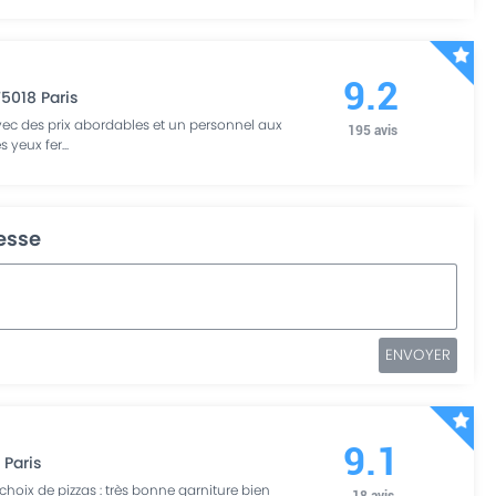
9.2
75018
Paris
vec des prix abordables et un personnel aux
195
avis
es yeux fer
...
resse
ENVOYER
9.1
2
Paris
oix de pizzas : très bonne garniture bien
18
avis