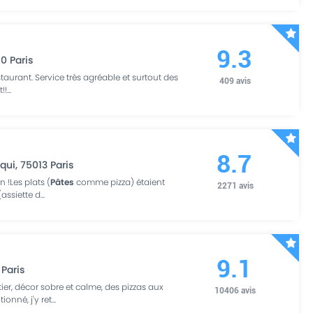
9.3
10
Paris
urant. Service très agréable et surtout des
409
avis
!!
...
8.7
nqui
,
75013
Paris
n !Les plats (
Pâtes
comme pizza) étaient
2271
avis
(assiette d
...
9.1
Paris
er, décor sobre et calme, des pizzas aux
10406
avis
ionné, j'y ret
...