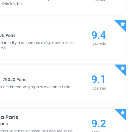
efois.Très bo
...
9.4
05
Paris
géante, il y a un compte à régler entre elle et
247
avis
 déj
...
9.1
e
,
75020
Paris
lents. Patronne sympa et avenante. Belle
362
avis
a Paris
9.2
aris
r dans un cadre intimiste, pas beaucoup de