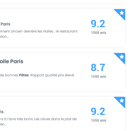
9.2
Paris
iment ancien derrière les Halles ; le restaurant
1568
avis
t don
...
ile Paris
8.7
très bonnes
Pâtes
. Rapport qualité prix élevé
1590
avis
9.2
is
ns à l'anis très bons. Les olives dans le plat de
1050
avis
dén
...