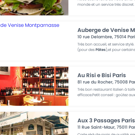
monde et un service très discret. 
Auberge de Venise M
10 rue Delambre
,
75014
Par
Très bon accueil, et service sty
(pour des
Pâtes
),et pour certai
Au Risi e Bisi Paris
81 rue du Rocher
,
75008
Pa
Très bon restaurant italien à tail
efficace.Petit conseil : goûtez au
Aux 3 Passages Pari
11 Rue Saint-Maur
,
75011
Par
Carte réduite mais de qualité, s