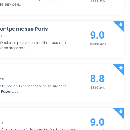
1554
avis
Le service é
...
ontparnasse Paris
9.0
is
lé. Quelques plats cependant un peu cher
15380
avis
ns pas assez cop
...
8.8
ris
le humaine. Excellent service souriant et
3850
avis
x
Pâtes
au
...
s
9.0
is
auf la salade de fraise constituée de quelques