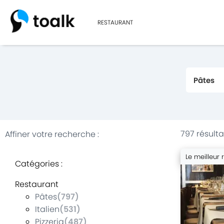
RESTAURANT
797 résulta
Affiner votre recherche
:
Le meilleur 
Catégories
:
Restaurant
Pâtes
(
797
)
Italien
(
531
)
Pizzeria
(
487
)