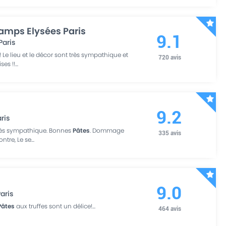
hamps Elysées Paris
9.1
Paris
! Le lieu et le décor sont très sympathique et
720
avis
ses !!
...
9.2
ris
 très sympathique. Bonnes
Pâtes
. Dommage
335
avis
ontre, Le se
...
9.0
aris
Pâtes
aux truffes sont un délice!
...
464
avis