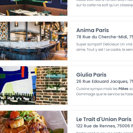
sur la carte ne soit qu'un classi
Anima Paris
78 Rue du Cherche-Midi
,
7
Super sympa!!! Delicieux! Un vra
aime. Tout y est ! Le cadre, le serv
Giulia Paris
26 Rue Edouard Jacques
,
7
Cuisine sympa mais les
Pâtes
so
Dommage que le service se fas
Le Trait d'Union Paris
122 Rue de Rennes
,
75006