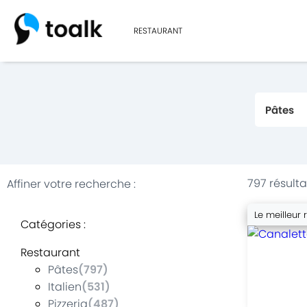
RESTAURANT
797 résulta
Affiner votre recherche
:
Le meilleur 
Catégories
:
Restaurant
Pâtes
(
797
)
Italien
(
531
)
Pizzeria
(
487
)