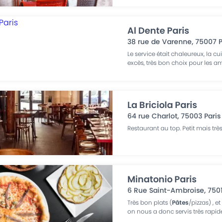
Al Dente Paris
38 rue de Varenne
,
75007
P
Le service était chaleureux, la 
excès, très bon choix pour les a
La Briciola Paris
64 rue Charlot
,
75003
Paris
Restaurant au top. Petit mais tr
Minatonio Paris
6 Rue Saint-Ambroise
,
750
Très bon plats (
Pâtes
/pizzas) , 
on nous a donc servis très rapid