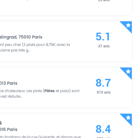
5.1
alingrad
,
75010
Paris
nt peu cher (2 plats pour 8,75€ avec la
37
avis
isine pas très g
...
8.7
013
Paris
e chaleureux. Les plats (
Pâtes
et pizza) sont
810
avis
 est réduite
...
s
8.4
016
Paris
do Positano de la rue Guisarde...et disons que