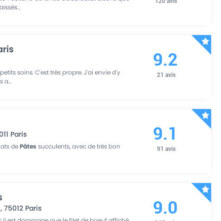
120
avis
baissés
...
aris
9.2
etits soins. C'est très propre. J'ai envie d'y
21
avis
es a
...
9.1
011
Paris
lats de
Pâtes
succulents, avec de très bon
91
avis
s
9.0
é
,
75012
Paris
 il est dommage que le filet de boeuf affiché