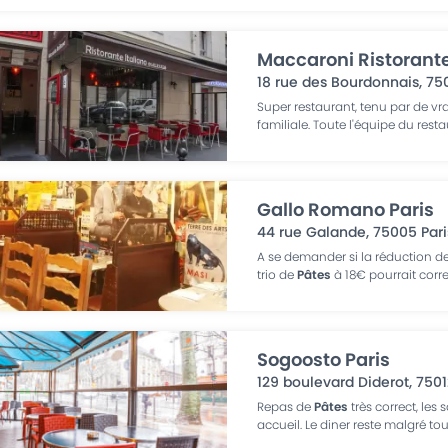
Maccaroni Ristorante 
18 rue des Bourdonnais
,
75
Super restaurant, tenu par de vr
familiale. Toute l'équipe du rest
Gallo Romano Paris
44 rue Galande
,
75005
Pari
A se demander si la réduction de 
trio de
Pâtes
à 18€ pourrait cor
Sogoosto Paris
129 boulevard Diderot
,
7501
Repas de
Pâtes
très correct, les 
accueil. Le diner reste malgré to