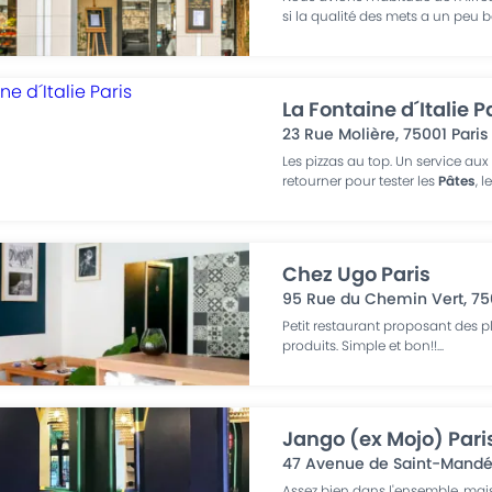
si la qualité des mets a un peu 
La Fontaine d´Italie P
23 Rue Molière
,
75001
Paris
Les pizzas au top. Un service aux p
retourner pour tester les
Pâtes
, l
Chez Ugo Paris
95 Rue du Chemin Vert
,
75
Petit restaurant proposant des p
produits. Simple et bon!!
...
Jango (ex Mojo) Pari
47 Avenue de Saint-Mand
Assez bien dans l'ensemble, mais