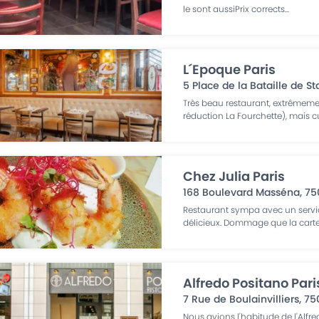
le sont aussiPrix corrects
...
L´Epoque Paris
5 Place de la Bataille de St
Très beau restaurant, extrêmeme
réduction La Fourchette), mais cu
Chez Julia Paris
168 Boulevard Masséna
,
75
Restaurant sympa avec un servic
délicieux. Dommage que la carte
Alfredo Positano Pari
7 Rue de Boulainvilliers
,
75
Nous avions l'habitude de l'Alfre