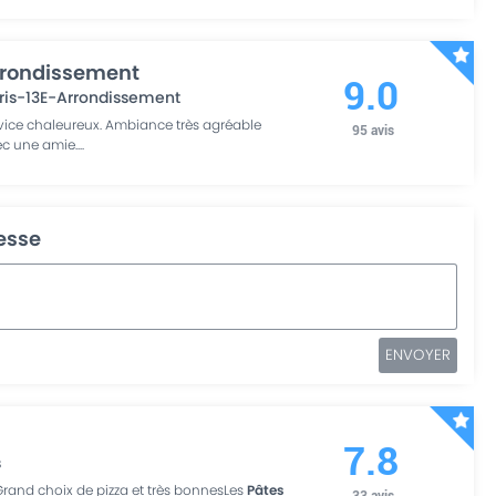
Arrondissement
9.0
ris-13E-Arrondissement
vice chaleureux. Ambiance très agréable
95
avis
vec une amie.
...
resse
ENVOYER
7.8
s
Grand choix de pizza et très bonnesLes
Pâtes
33
avis