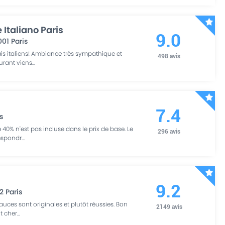
Italiano Paris
9.0
001
Paris
ais italiens! Ambiance très sympathique et
498
avis
aurant viens
...
7.4
s
40% n'est pas incluse dans le prix de base. Le
296
avis
respondr
...
9.2
2
Paris
sauces sont originales et plutôt réussies. Bon
2149
avis
ut cher
...