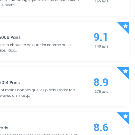
165
avis
que beeft
...
9.1
5006
Paris
i resto chouette de quartier comme on les
140
avis
ice, l acc
...
8.9
5014
Paris
nt moins bonnes que les pizzas. Cadre top.
276
avis
se avec un masq
...
8.6
Paris