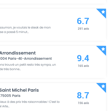
6.7
e saumon, je voulais le steak de mon
291
avis
use a passé 5 minut
...
-Arrondissement
9.4
5004
Paris-4E-Arrondissement
ons trouvé un petit resto très sympa, un
165
avis
 de très bonne
...
 Saint Michel Paris
8.7
,
75005
Paris
cieux à des prix très raisonnables ! C’est la
156
avis
l Arte
...