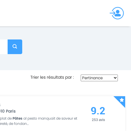
Trier les résultats par
:
s
9.2
010
Paris
 plat de
Pâtes
al pesto manquait de saveur et
253
avis
reté, de fondan
...