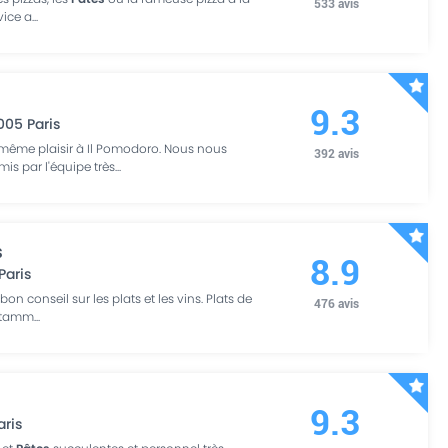
533
avis
vice a
...
9.3
005
Paris
même plaisir à Il Pomodoro. Nous nous
392
avis
is par l'équipe très
...
s
8.9
Paris
bon conseil sur les plats et les vins. Plats de
476
avis
notamm
...
9.3
aris