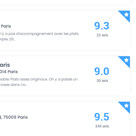
9.3
Paris
l n’y a pas d’accompagnement avec les plats.
22
avis
emple: 29
...
aris
9.0
014
Paris
mable. Plats assez originaux. On y a passé un
30
avis
hoses dans no
...
9.5
d
,
75009
Paris
245
avis