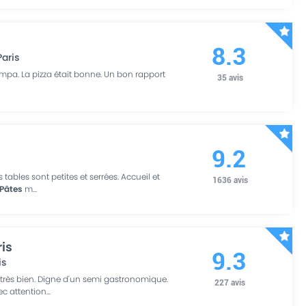
8.3
Paris
ympa. La pizza était bonne. Un bon rapport
35
avis
9.2
s tables sont petites et serrées. Accueil et
1636
avis
Pâtes
m
...
ris
9.3
is
très bien. Digne d'un semi gastronomique.
227
avis
vec attention
...