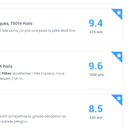
9.4
ques
,
75014
Paris
 très bons, j'ai pris une pizza la pâte était fine
616
avis
9.6
4
Paris
et
Pâtes
excellentes ! Très copieux, nous
1098
avis
ssert :) Un vi
...
8.5
 plutôt sympathique, grosse déception en
630
avis
a salade périgou
...