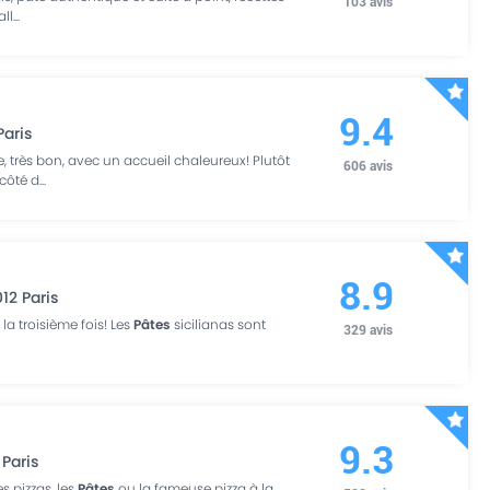
103
avis
all
...
9.4
Paris
, très bon, avec un accueil chaleureux! Plutôt
606
avis
 côté d
...
8.9
012
Paris
 la troisième fois! Les
Pâtes
sicilianas sont
329
avis
9.3
Paris
es pizzas, les
Pâtes
ou la fameuse pizza à la