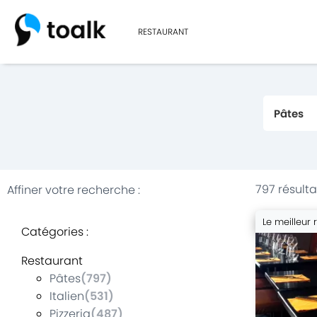
RESTAURANT
797 résulta
Affiner votre recherche
:
Le meilleur 
Catégories
:
Restaurant
Pâtes
(
797
)
Italien
(
531
)
Pizzeria
(
487
)