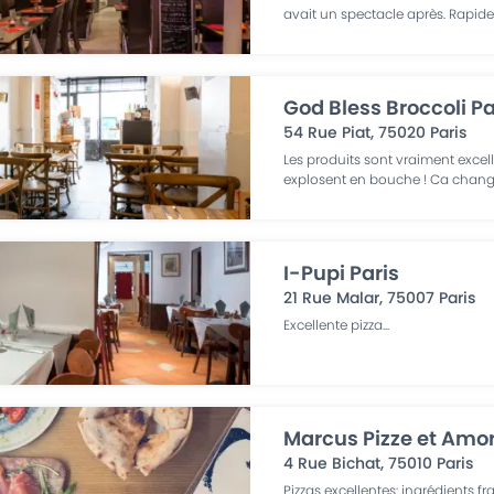
avait un spectacle après. Rapide
God Bless Broccoli Pa
54 Rue Piat
,
75020
Paris
Les produits sont vraiment excelle
explosent en bouche ! Ca chan
I-Pupi Paris
21 Rue Malar
,
75007
Paris
Excellente pizza
...
Marcus Pizze et Amor
4 Rue Bichat
,
75010
Paris
Pizzas excellentes: ingrédients fr