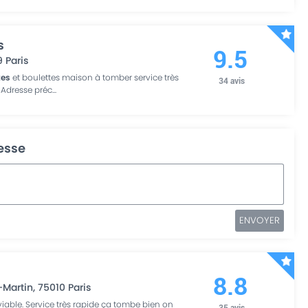
s
9.5
9
Paris
tes
et boulettes maison à tomber service très
34
avis
 Adresse préc
...
resse
ENVOYER
8.8
-Martin
,
75010
Paris
viable. Service très rapide ça tombe bien on
35
avis