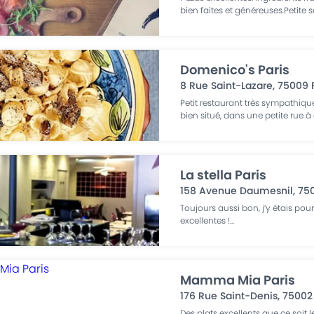
bien faites et généreuses.Petite s
Domenico's Paris
8 Rue Saint-Lazare
,
75009
Petit restaurant très sympathique
bien situé, dans une petite rue à
La stella Paris
158 Avenue Daumesnil
,
75
Toujours aussi bon, j’y étais pour
excellentes !
...
Mamma Mia Paris
176 Rue Saint-Denis
,
75002
Des plats excellents que ce soit l