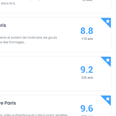
 dans le b
...
ris
8.8
nts et sortent de l'ordinaire, les gouts
110
avis
ge des fromages
...
9.2
226
avis
e Paris
9.6
ais, pâte authentique et cuite à point, recettes