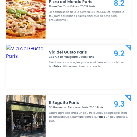
Pizza del Mondo Paris
8.2
16 rue Des Trois Frères
,
75018
Paris
Je connaissais déjà la pizzeria DEL MONDO, et j'apprécie
toujours ses bonnes pizzas ainsi que sa pâte bien
croustillante
...
Via del Gusto Paris
9.2
344 rue de Vaugirard
,
75015
Paris
Très bonne cuisine, les pizzas sont fines et succulentes,
les
Pâtes
délicieuses. A recommander
...
Il Seguito Paris
9.3
56 Boulevard Beaumarchais
,
75011
Paris
Cadre agréable mais un peu froid. Accueil agréable. Rien
de fantastique. Nourriture correcte,
Pâtes
un peu grasses,
pizz
...