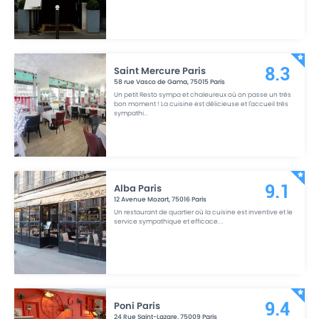
Saint Mercure Paris
8.3
58 rue Vasco de Gama
,
75015
Paris
Un petit Resto sympa et chaleureux où on passe un très
bon moment ! La cuisine est délicieuse et l'accueil très
sympathi
...
Alba Paris
9.1
12 Avenue Mozart
,
75016
Paris
Un restaurant de quartier où la cuisine est inventive et le
service sympathique et efficace.
...
Poni Paris
9.4
24 Rue Saint-Lazare
,
75009
Paris