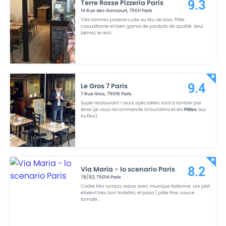
Terre Rosse Pizzeria Paris
9.3
14 Rue des Goncourt
,
75011
Paris
Très bonnes pizzeria cuite au feu de bois. Pâte
croustillante et bien garnie de produits de qualité. Seul
bémol, le rest
...
Le Gros 7 Paris
9.4
7 Rue Gros
,
75016
Paris
Super restaurant ! Leurs spécialités sont à tomber par
terre (je vous recommande la burratina et les
Pâtes
aux
truffes)
...
Via Maria - lo scenario Paris
8.2
78/82
,
75014
Paris
Cadre très sympa, repas avec musique italienne. Les plat
étaient très bon tortellini, et pizza ( pâte fine, sauce
tomate
...