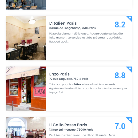
L’italien Paris
8.2
83 Rue de Longchamp
,
75116
Paris
Pizza absolument délicieuse. Aucun doute sur la pâte
faite maison. Le service est très prévenant, agréable.
Rapport qual
...
Enzo Paris
8.8
72 Rue Daguerre
,
75014
Paris
Très bon pour les
Pâtes
et raviolis et les desserts
également tout est bien sauf le cadre c’est vraiment pas
top ça fait
...
Il Gallo Rosso Paris
7.0
13 Rue Saint-Lazare
,
75009
Paris
Petit Resto italien avec une déco désuète... Mais