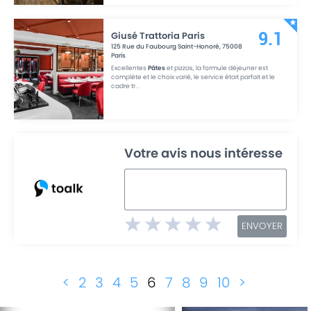
Giusé Trattoria Paris
9.1
125 Rue du Faubourg Saint-Honoré
,
75008
Paris
Excellentes
Pâtes
et pizzas, la formule déjeuner est
complète et le choix varié, le service était parfait et le
cadre tr
...
Votre avis nous intéresse
ENVOYER
<
2
3
4
5
6
7
8
9
10
>