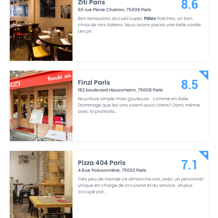
Ziti Paris
8.6
60 rue Pierre Charron
,
75008
Paris
Bon restaurant, accueil super,
Pâtes
fraîches, un bon
choix de vins italiens. Nous avons passé une belle soirée.
Les pri
...
Finzi Paris
8.5
182 boulevard Haussmann
,
75008
Paris
Nourriture simple mais gouteuse... comme en Italie.
Dommage que les vins soient aussi chers!! Donc même
avec la promotio
...
Pizza 404 Paris
7.1
4 Rue Poissonnière
,
75002
Paris
Très peu de monde ce dimanche soir, avec un personnel
unique en charge de la cuisine et du service...et plus
occupé par
...