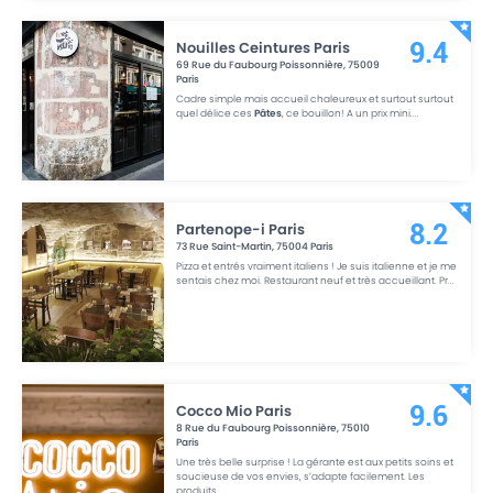
Nouilles Ceintures Paris
9.4
69 Rue du Faubourg Poissonnière
,
75009
Paris
Cadre simple mais accueil chaleureux et surtout surtout
quel délice ces
Pâtes
, ce bouillon! A un prix mini.
...
Partenope-i Paris
8.2
73 Rue Saint-Martin
,
75004
Paris
Pizza et entrés vraiment italiens ! Je suis italienne et je me
sentais chez moi. Restaurant neuf et très accueillant. Pr
...
Cocco Mio Paris
9.6
8 Rue du Faubourg Poissonnière
,
75010
Paris
Une très belle surprise ! La gérante est aux petits soins et
soucieuse de vos envies, s’adapte facilement. Les
produits
...