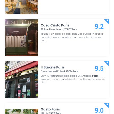
Casa Cristo Paris
9.2
20 Rue Pierre Leroux
,
75007
Paris
Toujours un plaisir de dîner chez Casa Cristo ! Accueil et
conseils toujours parfaits et que ce soit les pizzas, les
pât
...
Il Barone Paris
9.5
5, rue Leopold Robert
,
75014
Paris
un VRAI restaurant italien, délicieux. Antipasti,
Pâtes
fraiches maison , truffe blanche , c'est la saison, veau au
citr
...
Gusto Paris
9.0
134 bis
,
75012
Paris