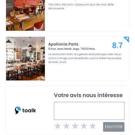
Très bien, très bon, copieux en plus de cela. Belle
découverte
...
Apollonia Paris
8.7
9 Rue Jean Marie Jego
,
75013
Paris
Le restaurant avec les grèves était presque vide. Nous
avons mangé une excellente cuisine italienne poulpe,
dorade, osso
...
Votre avis nous intéresse
ENVOYER