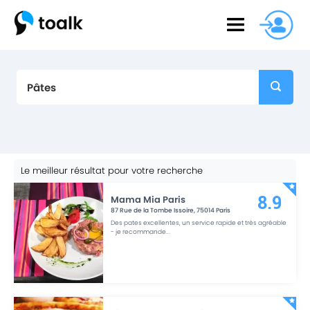
Le meilleur résultat pour votre recherche
Mama Mia Paris
8.9
87 Rue de la Tombe Issoire
,
75014
Paris
Des pates excellentes, un service rapide et très agréable
- je recommande
...