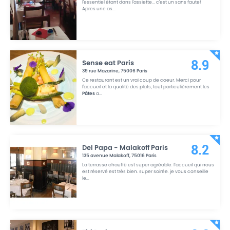
l'essentiel étant dans l'assiette... c'est un sans faute!
Apres une as
...
Sense eat Paris
8.9
39 rue Mazarine
,
75006
Paris
Ce restaurant est un vrai coup de coeur. Merci pour
l'accueil et la qualité des plats, tout particulièrement les
Pâtes
a
...
Del Papa - Malakoff Paris
8.2
135 avenue Malakoff
,
75016
Paris
La terrasse chauffé est super agréable. l’accueil qui nous
est réservé est très bien. super soirée. je vous conseille
le
...