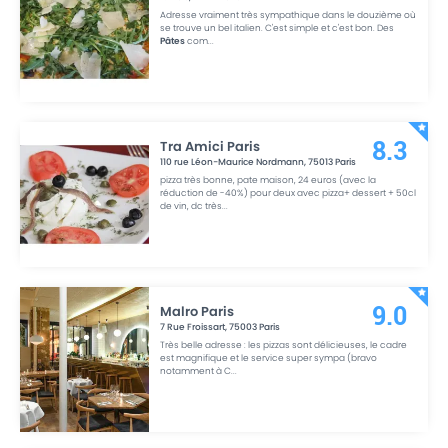
Adresse vraiment très sympathique dans le douzième où
se trouve un bel italien. C'est simple et c'est bon. Des
Pâtes
com
...
Tra Amici Paris
8.3
110 rue Léon-Maurice Nordmann
,
75013
Paris
pizza très bonne, pate maison, 24 euros (avec la
réduction de -40%) pour deux avec pizza+ dessert + 50cl
de vin, dc très
...
Malro Paris
9.0
7 Rue Froissart
,
75003
Paris
Très belle adresse : les pizzas sont délicieuses, le cadre
est magnifique et le service super sympa (bravo
notamment à C
...