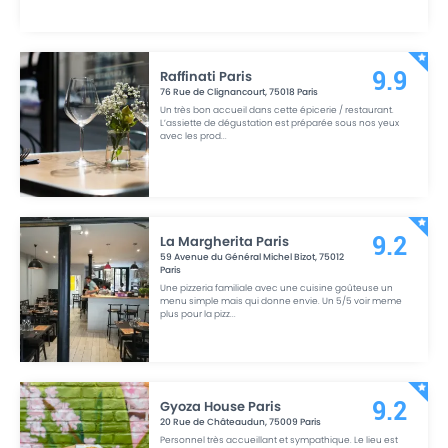
Raffinati Paris
9.9
76 Rue de Clignancourt
,
75018
Paris
Un très bon accueil dans cette épicerie / restaurant.
L’assiette de dégustation est préparée sous nos yeux
avec les prod
...
La Margherita Paris
9.2
59 Avenue du Général Michel Bizot
,
75012
Paris
Une pizzeria familiale avec une cuisine goûteuse un
menu simple mais qui donne envie. Un 5/5 voir meme
plus pour la pizz
...
Gyoza House Paris
9.2
20 Rue de Châteaudun
,
75009
Paris
Personnel très accueillant et sympathique. Le lieu est