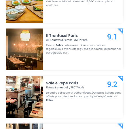
simple mais très joli Le menu a 13,50€ est complet et
varié! Les
...
Il Trentasei Paris
9.1
36 Boulevard Pereire
,
75017
Paris
Pizza et
Pâtes
délicieuses. Nous nous sommes
régalés.Nous avons été reçu avec le sourire. Le personnel
est agréable et s
...
Sale e Pepe Paris
9.2
10 Rue Rennequin
,
75017
Paris
Le cadre est sobre et authentiques.Des pains italiens sont
offerts pour attendre, fort sympathiques et goûteux.Les
Pâtes
...