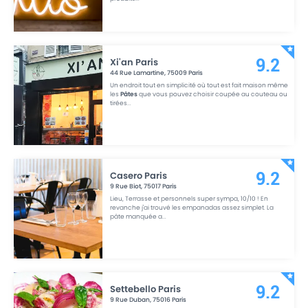
Xi'an Paris
9.2
44 Rue Lamartine
,
75009
Paris
Un endroit tout en simplicité où tout est fait maison même
les
Pâtes
que vous pouvez choisir coupée au couteau ou
tirées
...
Casero Paris
9.2
9 Rue Biot
,
75017
Paris
Lieu, Terrasse et personnels super sympa, 10/10 ! En
revanche j'ai trouvé les empanadas assez simplet. La
pâte manquée a
...
Settebello Paris
9.2
9 Rue Duban
,
75016
Paris