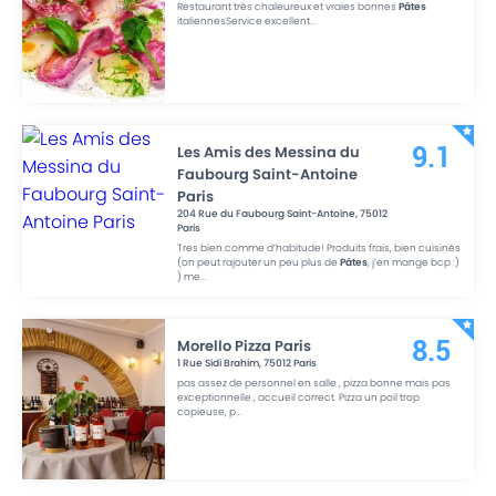
Restaurant très chaleureux et vraies bonnes
Pâtes
italiennesService excellent
...
Les Amis des Messina du
9.1
Faubourg Saint-Antoine
Paris
204 Rue du Faubourg Saint-Antoine
,
75012
Paris
Tres bien comme d’habitude! Produits frais, bien cuisinés
(on peut rajouter un peu plus de
Pâtes
, j’en mange bcp :)
) me
...
Morello Pizza Paris
8.5
1 Rue Sidi Brahim
,
75012
Paris
pas assez de personnel en salle , pizza bonne mais pas
exceptionnelle , accueil correct. Pizza un poil trop
copieuse, p
...