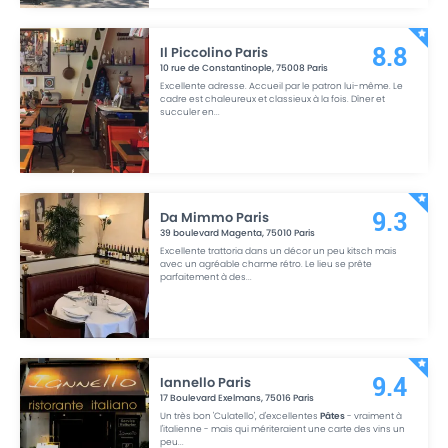
Il Piccolino Paris
8.8
10 rue de Constantinople
,
75008
Paris
Excellente adresse. Accueil par le patron lui-même. Le
cadre est chaleureux et classieux à la fois. Dîner et
succuler en
...
Da Mimmo Paris
9.3
39 boulevard Magenta
,
75010
Paris
Excellente trattoria dans un décor un peu kitsch mais
avec un agréable charme rétro. Le lieu se prête
parfaitement à des
...
Iannello Paris
9.4
17 Boulevard Exelmans
,
75016
Paris
Un très bon 'Culatello', d'excellentes
Pâtes
- vraiment à
l'italienne - mais qui mériteraient une carte des vins un
peu
...