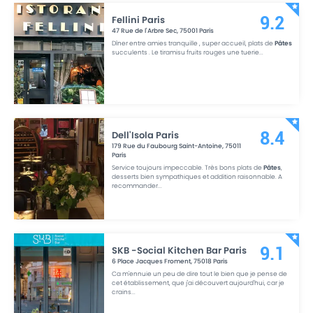
Fellini Paris
9.2
47 Rue de l'Arbre Sec
,
75001
Paris
Dîner entre amies tranquille , super accueil, plats de
Pâtes
succulents . Le tiramisu fruits rouges une tuerie
...
Dell'Isola Paris
8.4
179 Rue du Faubourg Saint-Antoine
,
75011
Paris
Service toujours impeccable. Très bons plats de
Pâtes
,
desserts bien sympathiques et addition raisonnable. A
recommander
...
SKB -Social Kitchen Bar Paris
9.1
6 Place Jacques Froment
,
75018
Paris
Ca m'ennuie un peu de dire tout le bien que je pense de
cet établissement, que j'ai découvert aujourd'hui, car je
crains
...