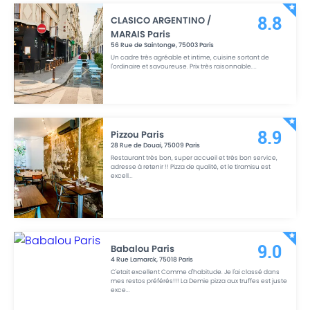
CLASICO ARGENTINO /
8.8
MARAIS Paris
56 Rue de Saintonge
,
75003
Paris
Un cadre très agréable et intime, cuisine sortant de
l'ordinaire et savoureuse. Prix très raisonnable.
...
Pizzou Paris
8.9
28 Rue de Douai
,
75009
Paris
Restaurant très bon, super accueil et très bon service,
adresse à retenir !! Pizza de qualité, et le tiramisu est
excell
...
Babalou Paris
9.0
4 Rue Lamarck
,
75018
Paris
C'etait excellent Comme d'habitude. Je l'ai classé dans
mes restos préférés!!! La Demie pizza aux truffes est juste
exce
...