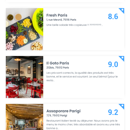
Fresh Paris
8.6
1, rue Mesnil
,
75116
Paris
Une belle salade très copieuse !! ????????
...
Il Goto Paris
9.0
212bis
,
75012
Paris
Les prix sont corrects, la qualité des produits est très
bonne, et le service est souriant. Le seul bémol (pour le
resta
...
Assaporare Parigi
9.2
7/9
,
75012
Parigi
Restaurant italien testé au déjeuner. Nous avons pris le
menu le moins cher, très abordable et avons eu une très
bonne a
...